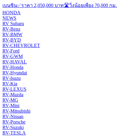
เบนซิน✅ราคา 2,050,000 บาท🛣️วิ่งน้อยเพียง 70,000 กม.
HONDA
NEWS
RV Subaru
RV-Benz
RV-BMW
RV-BYD
RV-CHEVROLET
RV-Ford
RV-GWM
RV-HAVAL
RV-Honda
RV-Hyundai
RV-Isuzu
RV-Kia
RV-LEXUS
RV-Mazda
RV-MG
RV-Mini
RV-Mitsubishi
RV-Nissan
RV-Porsche
RV-Suzuki
RV-TESLA