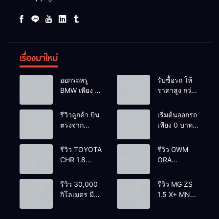
เรื่องมาใหม่
ออกรถหรู
รับซื้อรถ ให้
BMW เพียง 1
ราคาสูง กว่า
บาท
เต้นท์ทั่วไป รถ
ติดไฟแนนซ์ก็
รีวิวลูกค้า บิน
เริ่มต้นออกรถ
รับซื้อ
ตรงจาก
เพียง 0 บาท
ยโสธรเพื่อซื้อ
เท่านั้น
รถโยรัชดา
รีวิว TOYOTA
รีวิว GWM
CHR 1.8
ORA
HYBRID HI
GOODCAT
2018 สีขาว
400 PRO
รีวิว 30,000
รีวิว MG ZS
มุก ตัวท้อปสุด
2022 สีขาว
กิโลเมตร มือ
1.5 X+ MNC
ราคา
ราคา
เดียว
2021’ สีแดง
499,000
420,000
TOYOTA
ตัวท้อป