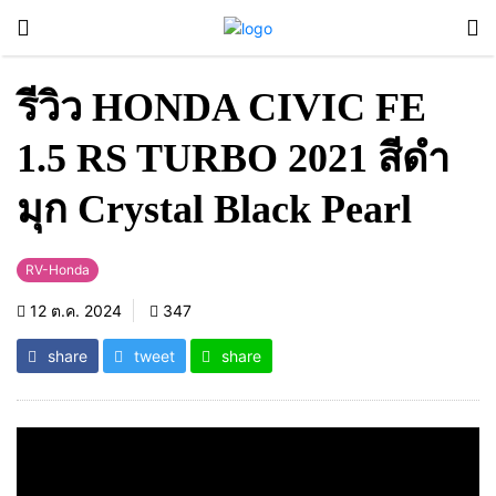
รีวิว HONDA CIVIC FE
1.5 RS TURBO 2021 สีดำ
มุก Crystal Black Pearl
RV-Honda
12 ต.ค. 2024
347
share
tweet
share