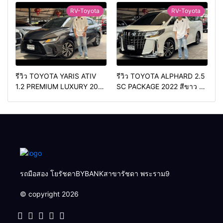
วิ่ง3หมื่นกว่าโล
เดียว ดีเซล สวยหายาก ทรง
RV-Toyota
RV-Toyota
สปอร์ต
รีวิว TOYOTA YARIS ATIV
รีวิว TOYOTA ALPHARD 2.5
1.2 PREMIUM LUXURY 2024
SC PACKAGE 2022 สีขาว ท้อ
สีเทา ตัวท้อปสุด✅ราคา
ปเบนซิน✅ราคา 2,050,000
579,000 บาท🛣️วิ่งน้อยเพียง
บาท🛣️วิ่งน้อยเพียง 70,000
400 กม.
กม.
รถมือสอง โยรัชดาBYBANKสาขารัชดา พระราม9
© copyright 2026