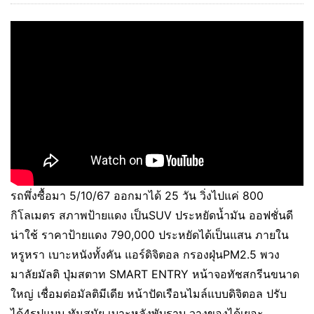
รถพึ่งซื้อมา 5/10/67 ออกมาได้ 25 วัน วิ่งไปแค่ 800
กิโลเมตร สภาพป้ายแดง เป็นSUV ประหยัดน้ำมัน ออฟชั่นดี
น่าใช้ ราคาป้ายแดง 790,000 ประหยัดได้เป็นแสน ภายใน
หรูหรา เบาะหนังทั้งคัน แอร์ดิจิตอล กรองฝุ่นPM2.5 พวง
มาลัยมัลติ ปุ่มสตาท SMART ENTRY หน้าจอทัชสกรีนขนาด
ใหญ่ เชื่อมต่อมัลติมีเดีย หน้าปัดเรือนไมล์แบบดิจิตอล ปรับ
ได้4รูปแบบ ทันสมัย เบาะหลังพับราบ วางของได้เยอะ