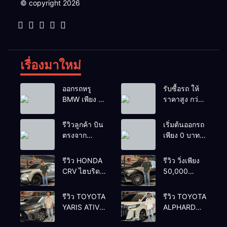
© copyright 2026
เรื่องมาใหม่
ออกรถหรู
รับซื้อรถ ให้
BMW เพียง 1
ราคาสูง กว่า
บาท
เต้นท์ทั่วไป รถ
ติดไฟแนนซ์ก็
รีวิวลูกค้า บิน
เริ่มต้นออกรถ
รับซื้อ
ตรงจาก
เพียง 0 บาท
ยโสธรเพื่อซื้อ
เท่านั้น
รถโยรัชดา
รีวิว HONDA
รีวิว วิ่งเพียง
CRV ไฮบริด
50,000
รุ่นใหม่ 2.0
กิโลเมตร
eHEV ES
BENZ
รีวิว TOYOTA
รีวิว TOYOTA
2024 รุ่นรอง
GLC250d
YARIS ATIV
ALPHARD
ท้อป ประหยัด
COUPE AMG
1.2 PREMIUM
2.5 SC
น้ำมัน
2018 สีดำ มือ