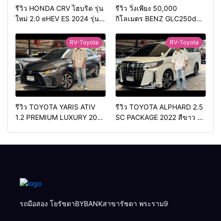
รีวิว HONDA CRV ไฮบริด รุ่น
รีวิว วิ่งเพียง 50,000
ใหม่ 2.0 eHEV ES 2024 รุ่น
กิโลเมตร BENZ GLC250d
รองท้อป ประหยัดน้ำมัน
COUPE AMG 2018 สีดำ มือ
วิ่ง3หมื่นกว่าโล
เดียว ดีเซล สวยหายาก ทรง
RV-Toyota
RV-Toyota
สปอร์ต
รีวิว TOYOTA YARIS ATIV
รีวิว TOYOTA ALPHARD 2.5
1.2 PREMIUM LUXURY 2024
SC PACKAGE 2022 สีขาว ท้อ
สีเทา ตัวท้อปสุด✅ราคา
ปเบนซิน✅ราคา 2,050,000
579,000 บาท🛣️วิ่งน้อยเพียง
บาท🛣️วิ่งน้อยเพียง 70,000
400 กม.
กม.
รถมือสอง โยรัชดาBYBANKสาขารัชดา พระราม9