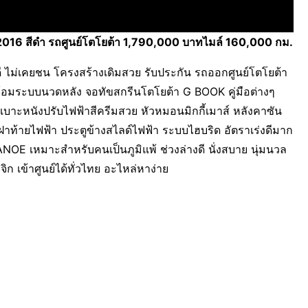
สีดำ รถศูนย์โตโยต้า 1,790,000 บาทไมล์ 160,000 กม.
าพดี ไม่เคยชน โครงสร้างเดิมสวย รับประกัน รถออกศูนย์โตโยต้า
พร้อมระบบนวดหลัง จอทัขสกรีนโตโยต้า G BOOK คู่มือต่างๆ
บาะหนังปรับไฟฟ้าสีครีมสวย หัวหมอนมิกกี้เมาส์ หลังคาซัน
 ฝาท้ายไฟฟ้า ประตูข้างสไลด์ไฟฟ้า ระบบไฮบริด อัตราเร่งดีมาก
NOE เหมาะสำหรับคนเป็นภูมิแพ้ ช่วงล่างดี นั่งสบาย นุ่มนวล
ิก เข้าศูนย์ได้ทั่วไทย อะไหล่หาง่าย