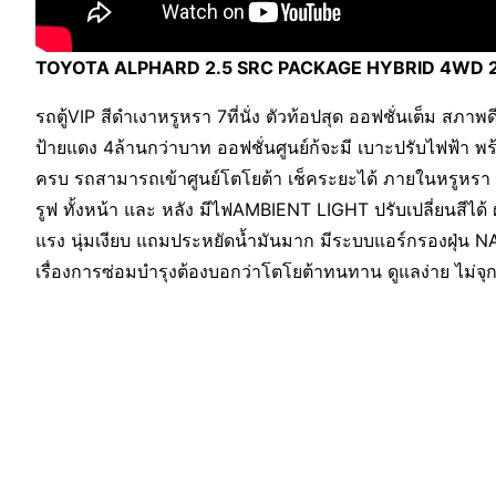
TOYOTA ALPHARD 2.5 SRC PACKAGE HYBRID 4WD 2016 
รถตู้VIP สีดำเงาหรูหรา 7ที่นั่ง ตัวท้อปสุด ออฟชั่นเต็ม สภ
ป้ายแดง 4ล้านกว่าบาท ออฟชั่นศูนย์ก้จะมี เบาะปรับไฟฟ้า 
ครบ รถสามารถเข้าศูนย์โตโยต้า เช็คระยะได้ ภายในหรูหรา เ
รูฟ ทั้งหน้า และ หลัง มีไฟAMBIENT LIGHT ปรับเปลี่ยนสีได้
แรง นุ่มเงียบ แถมประหยัดน้ำมันมาก มีระบบแอร์กรองฝุ่น NA
เรื่องการซ่อมบำรุงต้องบอกว่าโตโยต้าทนทาน ดูแลง่าย ไม่จุกจ