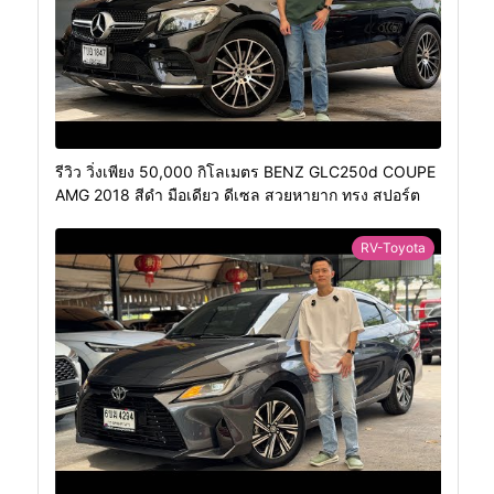
รีวิว วิ่งเพียง 50,000 กิโลเมตร BENZ GLC250d COUPE
AMG 2018 สีดำ มือเดียว ดีเซล สวยหายาก ทรง สปอร์ต
RV-Toyota