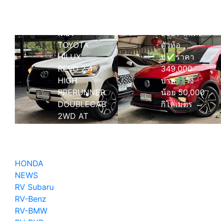
รีวิว 30,000
รีวิว MG ZS
กิโลเมตร มือ
1.5 X+ MNC
เดียว
2021’ สีแดง
TOYOTA
ตัวท้อ
HILUX
ป✅ราคา
REVO 2.4
349,000
HIGH
บาท🛣️วิ่ง
PRERUNNER
น้อย 50,000
DOUBLECAB
กิโลเมตร
2WD AT
2020
4ประตู ออ
โต้
HONDA
NEWS
RV Subaru
RV-Benz
RV-BMW