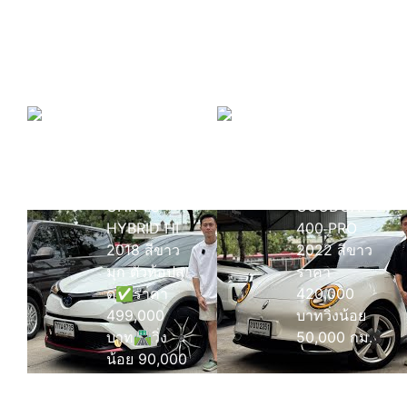
ไฟแนนซ์ก็รับ
ซื้อ
รีวิวลูกค้า
เริ่มต้นออก
บินตรงจาก
รถเพียง 0
ยโสธรเพื่อ
บาท เท่านั้น
ซื้อรถโยรัช
ดา
รีวิว
รีวิว GWM
TOYOTA
ORA
CHR 1.8
GOODCAT
HYBRID HI
400 PRO
2018 สีขาว
2022 สีขาว
มุก ตัวท้อปสุ
ราคา
ด✅ราคา
420,000
499,000
บาทวิ่งน้อย
บาท🛣️วิ่ง
50,000 กม.
น้อย 90,000
กว่า
กิโลเมตร