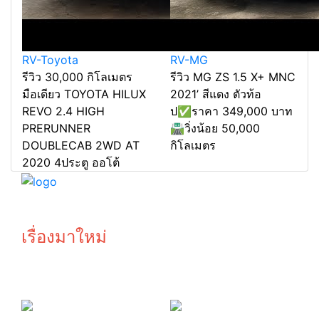
RV-Toyota
RV-MG
รีวิว 30,000 กิโลเมตร
รีวิว MG ZS 1.5 X+ MNC
มือเดียว TOYOTA HILUX
2021’ สีแดง ตัวท้อ
REVO 2.4 HIGH
ป✅ราคา 349,000 บาท
PRERUNNER
🛣️วิ่งน้อย 50,000
DOUBLECAB 2WD AT
กิโลเมตร
2020 4ประตู ออโต้
รถมือสอง โยรัชดาBYBANKสาขารัชดา พระราม9
© copyright 2026
เรื่องมาใหม่
ออกรถหรู
รับซื้อรถ ให้
BMW เพียง 1
ราคาสูง กว่า
บาท
เต้นท์ทั่วไป
รถติด