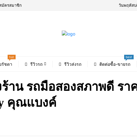
สมัครสมาชิก
วันพฤหัสบ
best
hot
ยรัชดา
รีวิวรถ
รีวิวส่งรถ
ติดต่อซื้อ-ขายรถ
งร้าน รถมือสองสภาพดี รา
y คุณแบงค์