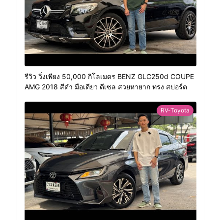
รีวิว วิ่งเพียง 50,000 กิโลเมตร BENZ GLC250d COUPE
AMG 2018 สีดำ มือเดียว ดีเซล สวยหายาก ทรง สปอร์ต
RV-Toyota