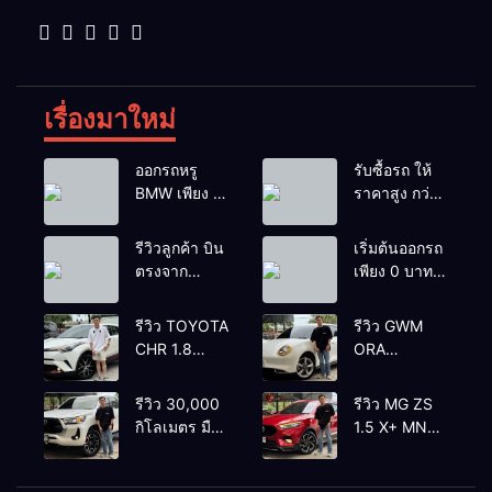
เรื่องมาใหม่
ออกรถหรู
รับซื้อรถ ให้
BMW เพียง 1
ราคาสูง กว่า
บาท
เต้นท์ทั่วไป รถ
ติดไฟแนนซ์ก็
รีวิวลูกค้า บิน
เริ่มต้นออกรถ
รับซื้อ
ตรงจาก
เพียง 0 บาท
ยโสธรเพื่อซื้อ
เท่านั้น
รถโยรัชดา
รีวิว TOYOTA
รีวิว GWM
CHR 1.8
ORA
HYBRID HI
GOODCAT
2018 สีขาว
400 PRO
รีวิว 30,000
รีวิว MG ZS
มุก ตัวท้อปสุ
2022 สีขาว
กิโลเมตร มือ
1.5 X+ MNC
ด✅ราคา
ราคา
เดียว
2021’ สีแดง
499,000
420,000
TOYOTA
ตัวท้อ
บาท🛣️วิ่งน้อย
บาทวิ่งน้อย