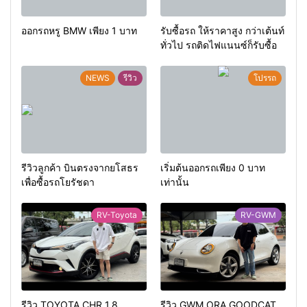
ออกรถหรู BMW เพียง 1 บาท
รับซื้อรถ ให้ราคาสูง กว่าเต้นท์
ทั่วไป รถติดไฟแนนซ์ก็รับซื้อ
NEWS
รีวิว
โปรรถ
รีวิวลูกค้า บินตรงจากยโสธร
เริ่มต้นออกรถเพียง 0 บาท
เพื่อซื้อรถโยรัชดา
เท่านั้น
RV-Toyota
RV-GWM
รีวิว TOYOTA CHR 1.8
รีวิว GWM ORA GOODCAT