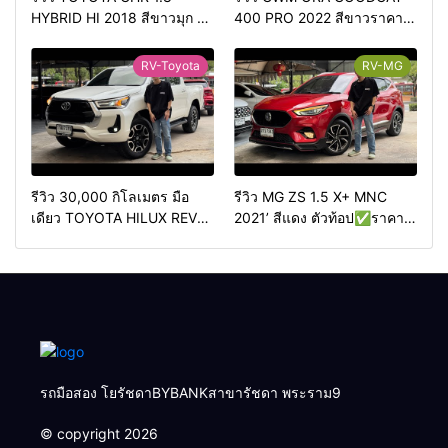
HYBRID HI 2018 สีขาวมุก ตัว
400 PRO 2022 สีขาวราคา
ท้อปสุด✅ราคา 499,000
420,000 บาทวิ่งน้อย 50,000
บาท🛣️วิ่งน้อย 90,000 กว่า
กม.
RV-Toyota
RV-MG
กิโลเมตร
รีวิว 30,000 กิโลเมตร มือ
รีวิว MG ZS 1.5 X+ MNC
เดียว TOYOTA HILUX REVO
2021’ สีแดง ตัวท้อป✅ราคา
2.4 HIGH PRERUNNER
349,000 บาท🛣️วิ่งน้อย
DOUBLECAB 2WD AT 2020
50,000 กิโลเมตร
4ประตู ออโต้
รถมือสอง โยรัชดาBYBANKสาขารัชดา พระราม9
© copyright 2026