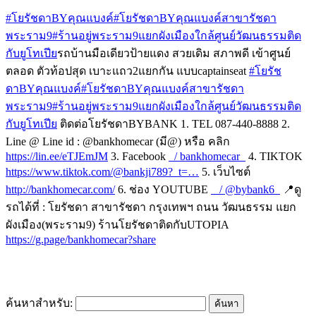
#โยรัชดาBYคุณแบงค์
#โยรัชดาBYคุณแบงค์สาขารัชดา
พระราม9
#ร้านอยู่พระราม9แยกผังเมืองใกล้ศูนย์วัฒนธรรมติด
กับยูโทเปีย
รถบ้านมือเดียวป้ายแดง สวยเดิม สภาพดี เข้าศูนย์
ตลอด ตัวท้อปสุด เบาะแถว2แยกกัน แบบcaptainseat
#โยรัช
ดาBYคุณแบงค์
#โยรัชดาBYคุณแบงค์สาขารัชดา
พระราม9
#ร้านอยู่พระราม9แยกผังเมืองใกล้ศูนย์วัฒนธรรมติด
กับยูโทเปีย
ติดต่อโยรัชดาBYBANK 1. TEL 087-440-8888 2.
Line @ Line id : @bankhomecar (มี@) หรือ คลิก
https://lin.ee/eTJEmJM
3. Facebook
/ bankhomecar
4. TIKTOK
https://www.tiktok.com/@bankji789?_t=…
5. เว็บไซต์
http://bankhomecar.com/
6. ช่อง YOUTUBE
/ @bybank6
📍ดู
รถได้ที่ : โยรัชดา สาขารัชดา กรุงเทพฯ ถนน วัฒนธรรม แยก
ผังเมือง(พระราม9) ร้านโยรัชดาติดกับUTOPIA
https://g.page/bankhomecar?share
ค้นหาสำหรับ: