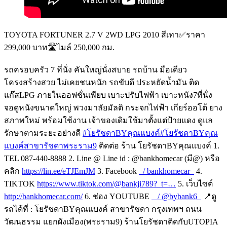
TOYOTA FORTUNER 2.7 V 2WD LPG 2010 สีเทา✅ราคา
299,000 บาท🛣️ไมล์ 250,000 กม.
รถครอบครัว 7 ที่นั่ง คันใหญ่นั่งสบาย รถบ้าน มือเดียว
โครงสร้างสวย ไม่เคยชนหนัก รถขับดี ประหยัดน้ำมัน ติด
แก๊สLPG ภายในออฟชั่นเพียบ เบาะปรับไฟฟ้า เบาะหนัง7ที่นั่ง
จอดูหนังขนาดใหญ่ พวงมาลัยมัลติ กระจกไฟฟ้า เกียร์ออโต้ ยาง
สภาพใหม่ พร้อมใช้งาน เจ้าของเดิมใช้มาตั้งแต่ป้ายแดง ดูแล
รักษาตามระยะอย่างดี
#โยรัชดาBYคุณแบงค์
#โยรัชดาBYคุณ
แบงค์สาขารัชดาพระราม9
ติดต่อ ร้าน โยรัชดาBYคุณแบงค์ 1.
TEL 087-440-8888 2. Line @ Line id : @bankhomecar (มี@) หรือ
คลิก
https://lin.ee/eTJEmJM
3. Facebook
/ bankhomecar
4.
TIKTOK
https://www.tiktok.com/@bankji789?_t=…
5. เว็บไซต์
http://bankhomecar.com/
6. ช่อง YOUTUBE
/ @bybank6
📍ดู
รถได้ที่ : โยรัชดาBYคุณแบงค์ สาขารัชดา กรุงเทพฯ ถนน
วัฒนธรรม แยกผังเมือง(พระราม9) ร้านโยรัชดาติดกับUTOPIA