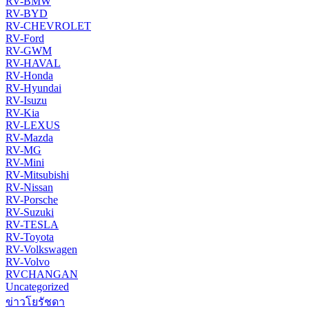
RV-BMW
RV-BYD
RV-CHEVROLET
RV-Ford
RV-GWM
RV-HAVAL
RV-Honda
RV-Hyundai
RV-Isuzu
RV-Kia
RV-LEXUS
RV-Mazda
RV-MG
RV-Mini
RV-Mitsubishi
RV-Nissan
RV-Porsche
RV-Suzuki
RV-TESLA
RV-Toyota
RV-Volkswagen
RV-Volvo
RVCHANGAN
Uncategorized
ข่าวโยรัชดา