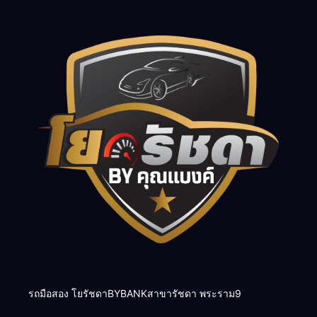
รถมือสอง โยรัชดาBYBANKสาขารัชดา พระราม9