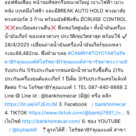
ออฟชั่นเพียบ หน้าจอทัชสกรีนขนาดใหญ่ เบาะไฟฟ้า เบาะ
หนัง เบรคมือไฟฟ้า และมีBREAK AUTO HOLD พวงมาลัย
ทรงสปอร์ต 3 ก้าน พร้อมมัลติฟังชั่น มีCRUISE CONTROL
ทะเบียนสงวนคืน
พึ่งเซอวิสศูนย์มา ทั้งน้ำมันเครื่อง
น้ำมันเกียร์ ของเหลวต่างๆ ประวัติเซอวิศล่าสุด พร้อมใช้
28/4/2025 เปลี่ยนถ่ายน้ำมันเครื่องน้ำมันเกียร์ของเหลว
ระยะ88,482กม. พึ่งทำมาเลย
#CAMRY
#TOYOTA
#โยรัช
ดาBYคุณแบงค์
#โยรัชดาBYคุณแบงค์สาขารัชดาพระราม9
รับประกัน 1)รับประกันหากชนหนักน้ำท่วมรับซื้อคืน 2)รับ
ประกันเครื่องยนต์และเกียร์ 1 ปีเต็ม 3)รับประกันเลขไมล์แท้
ติดต่อ ร้าน โยรัชดาBYคุณแบงค์ 1. TEL 087-440-8888 2.
Line @ Line id : @bankhomecar (มี@) หรือ คลิก
https://lin.ee/eTJEmJM
3. Facebook
/ bankhomecar
4. TIKTOK
https://www.tiktok.com/@bankji789?_t=…
5.
เว็บไซต์
http://bankhomecar.com/
6. ช่อง YOUTUBE
/ @bybank6
ดูรถได้ที่ : โยรัชดาBYคุณแบงค์ สาขา