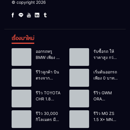
© copyright 2026
เรื่องมาใหม่
ออกรถหรู
รับซื้อรถ ให้
BMW เพียง 1
ราคาสูง กว่า
บาท
เต้นท์ทั่วไป รถ
ติดไฟแนนซ์ก็
รีวิวลูกค้า บิน
เริ่มต้นออกรถ
รับซื้อ
ตรงจาก
เพียง 0 บาท
ยโสธรเพื่อซื้อ
เท่านั้น
รถโยรัชดา
รีวิว TOYOTA
รีวิว GWM
CHR 1.8
ORA
HYBRID HI
GOODCAT
2018 สีขาว
400 PRO
รีวิว 30,000
รีวิว MG ZS
มุก ตัวท้อปสุด
2022 สีขาว
กิโลเมตร มือ
1.5 X+ MNC
ราคา
ราคา
เดียว
2021’ สีแดง
499,000
420,000