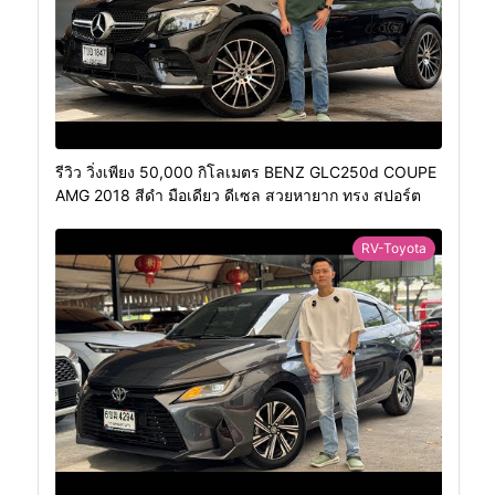
รีวิว วิ่งเพียง 50,000 กิโลเมตร BENZ GLC250d COUPE
AMG 2018 สีดำ มือเดียว ดีเซล สวยหายาก ทรง สปอร์ต
RV-Toyota