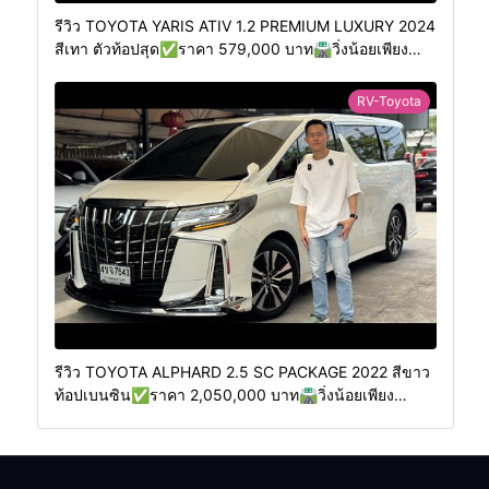
รีวิว TOYOTA YARIS ATIV 1.2 PREMIUM LUXURY 2024
สีเทา ตัวท้อปสุด✅ราคา 579,000 บาท🛣️วิ่งน้อยเพียง
400 กม.
RV-Toyota
รีวิว TOYOTA ALPHARD 2.5 SC PACKAGE 2022 สีขาว
ท้อปเบนซิน✅ราคา 2,050,000 บาท🛣️วิ่งน้อยเพียง
70,000 กม.