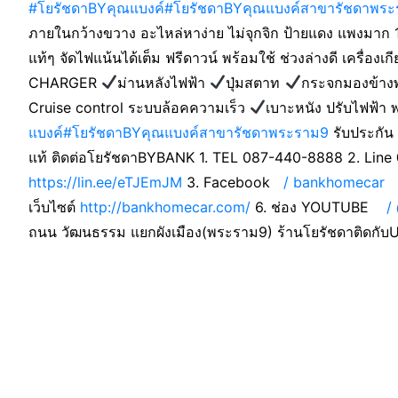
#โยรัชดาBYคุณแบงค์
#โยรัชดาBYคุณแบงค์สาขารัชดาพร
ภายในกว้างขวาง อะไหล่หาง่าย ไม่จุกจิก ป้ายแดง แพงมาก 1
แท้ๆ จัดไฟแน้นได้เต็ม ฟรีดาวน์ พร้อมใช้ ช่วงล่างดี เครื่อง
CHARGER
ม่านหลังไฟฟ้า
ปุ่มสตาท
กระจกมองข้างพั
Cruise control ระบบล้อคความเร็ว
เบาะหนัง ปรับไฟฟ้า 
แบงค์
#โยรัชดาBYคุณแบงค์สาขารัชดาพระราม9
รับประกัน 
แท้ ติดต่อโยรัชดาBYBANK 1. TEL 087-440-8888 2. Line 
https://lin.ee/eTJEmJM
3. Facebook
/ bankhomecar
เว็บไซต์
http://bankhomecar.com/
6. ช่อง YOUTUBE
/ 
ถนน วัฒนธรรม แยกผังเมือง(พระราม9) ร้านโยรัชดาติดกั