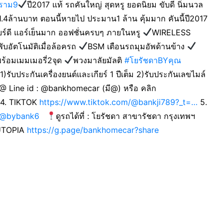
ะราม9
ปี2017 แท้ รถคันใหญ่ สุดหรู ยอดนิยม ขับดี นิ่มนวล
.4ล้านบาท ตอนนี้หายไป ประมาน1 ล้าน คุ้มมาก คันนี้ปี2017
เกียร์ดี แอร์เย็นมาก ออฟชั่นครบๆ ภายในหรู
WIRELESS
บอัตโนมัติเมื่อล้อครถ
BSM เตือนรถมุมอัพด้านข้าง
พร้อมเมมเมอรี่2จุด
พวงมาลัยมัลติ
#โยรัชดาBYคุณ
1)รับประกันเครื่องยนต์และเกียร์ 1 ปีเต็ม 2)รับประกันเลขไมล์
@ Line id : @bankhomecar (มี@) หรือ คลิก
4. TIKTOK
https://www.tiktok.com/@bankji789?_t=…
5.
@bybank6
ดูรถได้ที่ : โยรัชดา สาขารัชดา กรุงเทพฯ
บUTOPIA
https://g.page/bankhomecar?share