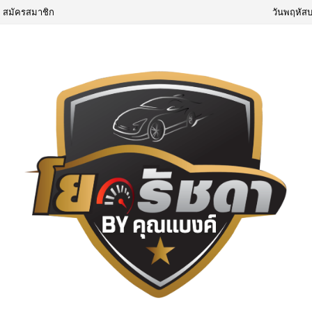
สมัครสมาชิก
วันพฤหัสบ