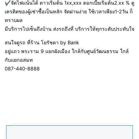
✔️จัดไฟแน้นได้ ดาวเริ่มต้น 1xx,xxx ดอกเบี้ยเริ่มต้น2.xx % ดู
เครดิตของผู้เช่าซื้อเป็นหลัก จัดผ่านง่าย ใช้เวลาเพียง1-2วัน ก็
ทราบผล
มีบริการไปเซ็นถึงบ้าน ส่งรถถึงที่ บริการให้ทุกระดับประทับใจ
สนใจดูรถ ที่ร้าน โยรัชดา by Bank
อยู่แถว พระราม 9 แยกผังเมือง ใกล้กับศูนย์วัฒนธรรม ใกล้
กับแยกอสมท
087-440-8888
ค้นหา
สำหรับ: