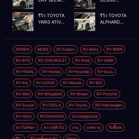
รุ่นใหม่ 2.0
กิโลเมตร
eHEV ES
BENZ
รีวิว TOYOTA
รีวิว TOYOTA
2024 รุ่นรอง
GLC250d
YARIS ATIV
ALPHARD
ท้อป ประหยัด
COUPE AMG
1.2 PREMIUM
2.5 SC
น้ำมัน
2018 สีดำ มือ
LUXURY
PACKAGE
วิ่ง3หมื่นกว่า
เดียว ดีเซล
2024 สีเทา
2022 สีขาว
โล
สวยหายาก
ตัวท้อปสุ
ท้อป
HONDA
NEWS
RV Subaru
RV-Benz
RV-BMW
ทรง สปอร์ต
ด✅ราคา
เบนซิน✅ราคา
RV-BYD
RV-CHEVROLET
RV-Ford
RV-GWM
579,000
2,050,000
บาท🛣️วิ่งน้อย
บาท🛣️วิ่งน้อย
RV-HAVAL
RV-Honda
RV-Hyundai
RV-Isuzu
เพียง 400 กม.
เพียง 70,000
กม.
RV-Kia
RV-LEXUS
RV-Mazda
RV-MG
RV-Mini
RV-Mitsubishi
RV-Nissan
RV-Porsche
RV-Suzuki
RV-TESLA
RV-Toyota
RV-Volkswagen
RV-Volvo
RVCHANGAN
Uncategorized
ข่าวโยรัชดา
ความรู้ทั่วไป
งาน
บทความ
รับซื้อรถ
รีวิว
รีวิวรถทั้งหมด RV
โปรรถ