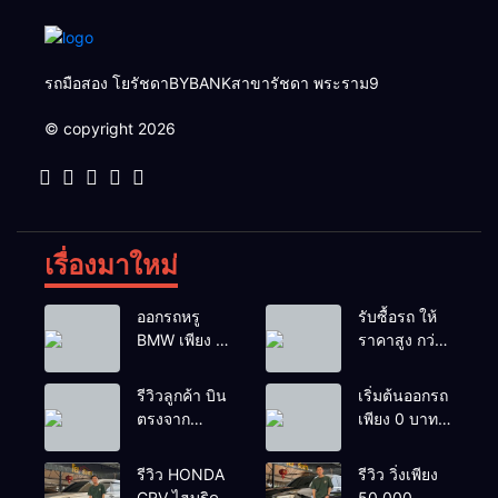
รถมือสอง โยรัชดาBYBANKสาขารัชดา พระราม9
© copyright 2026
เรื่องมาใหม่
ออกรถหรู
รับซื้อรถ ให้
BMW เพียง 1
ราคาสูง กว่า
บาท
เต้นท์ทั่วไป รถ
ติดไฟแนนซ์ก็
รีวิวลูกค้า บิน
เริ่มต้นออกรถ
รับซื้อ
ตรงจาก
เพียง 0 บาท
ยโสธรเพื่อซื้อ
เท่านั้น
รถโยรัชดา
รีวิว HONDA
รีวิว วิ่งเพียง
CRV ไฮบริด
50,000