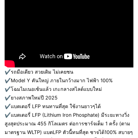
✔️รถมือเดียว สวยเดิม ไม่เคยชน
✔️Model Y คันใหญ่ ภายในกว้างมาก ไฟฟ้า 100%
✔️โฉมไมเนอเช้นแล้ว เกะกลางสไลด์แบบใหม่
✔️ยางสภาพใหม่ปี 2025
✔️แบตเตอรี่ LFP ทนทานที่สุด ใช้งานยาวๆได้
✔️แบตเตอรี่ LFP (Lithium Iron Phosphate) มีระยะทางวิ่ง
สูงสุดประมาณ 455 กิโลเมตร ต่อการชาร์จเต็ม 1 ครั้ง (ตาม
มาตรฐาน WLTP) แบตLFP ตัวนี้ทนที่สุด ชาจได้100% สบายๆ