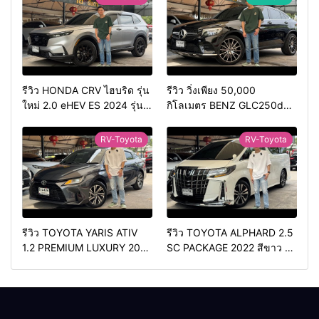
รีวิว HONDA CRV ไฮบริด รุ่น
รีวิว วิ่งเพียง 50,000
ใหม่ 2.0 eHEV ES 2024 รุ่น
กิโลเมตร BENZ GLC250d
รองท้อป ประหยัดน้ำมัน
COUPE AMG 2018 สีดำ มือ
วิ่ง3หมื่นกว่าโล
เดียว ดีเซล สวยหายาก ทรง
RV-Toyota
RV-Toyota
สปอร์ต
รีวิว TOYOTA YARIS ATIV
รีวิว TOYOTA ALPHARD 2.5
1.2 PREMIUM LUXURY 2024
SC PACKAGE 2022 สีขาว ท้อ
สีเทา ตัวท้อปสุด✅ราคา
ปเบนซิน✅ราคา 2,050,000
579,000 บาท🛣️วิ่งน้อยเพียง
บาท🛣️วิ่งน้อยเพียง 70,000
400 กม.
กม.