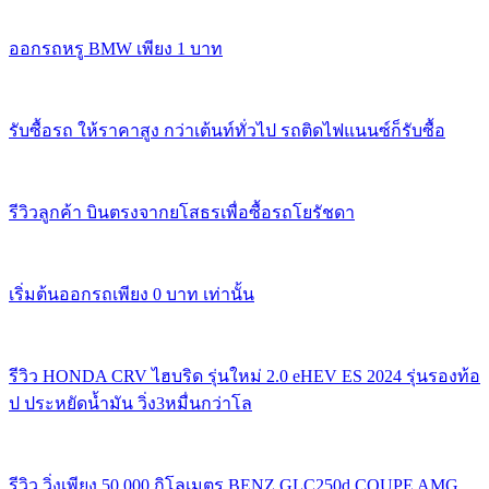
ออกรถหรู BMW เพียง 1 บาท
รับซื้อรถ ให้ราคาสูง กว่าเต้นท์ทั่วไป รถติดไฟแนนซ์ก็รับซื้อ
รีวิวลูกค้า บินตรงจากยโสธรเพื่อซื้อรถโยรัชดา
เริ่มต้นออกรถเพียง 0 บาท เท่านั้น
รีวิว HONDA CRV ไฮบริด รุ่นใหม่ 2.0 eHEV ES 2024 รุ่นรองท้อ
ป ประหยัดน้ำมัน วิ่ง3หมื่นกว่าโล
รีวิว วิ่งเพียง 50,000 กิโลเมตร BENZ GLC250d COUPE AMG