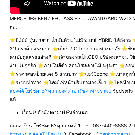
MERCEDES BENZ E-CLASS E300 AVANTGARD W212 V6 
กม.
⭐️E300 รุ่นหายาก น้ำมันล้วน ไม่มีระบบHYBRID ให้กังวล ⭐
219แรงม้า แรงมาก ⭐️เกียร์ 7 G tronic คอพวงมาลัย ⭐️ขับดี
คนขับดูแลรถอย่างดี ⭐️เจ้าของรถเป็นCEO บริษัทมหาชน ใช้งานส
ง่าย ไม่จุกจิก ⭐️ภายในสีดำ คอนโซลลายไม้ หรูหรา ⭐️ออฟชั
⭐️ราคาตอนป้ายแดง 5 ล้านบาท ⭐️แอร์3zone ⭐️เบาะคู่หน้
⭐️ระบบนำทาง ⭐️โคมไฟหน้าปรับตามวงเลี้ยว ⭐️ไฟหน้าแบ
แบงค์
#โยรัชดาBYคุณแบงค์สาขารัชดาพระราม9
รับประกัน 
แท้
เงื่อนไขเป็นไปตามบริษัทกำหนด
ติดต่อ ร้าน โยรัชดาBYคุณแบงค์ 1. TEL 087-440-8888 2. 
https://lin.ee/eTJEmJM
3. Facebook
/ bankhomecar