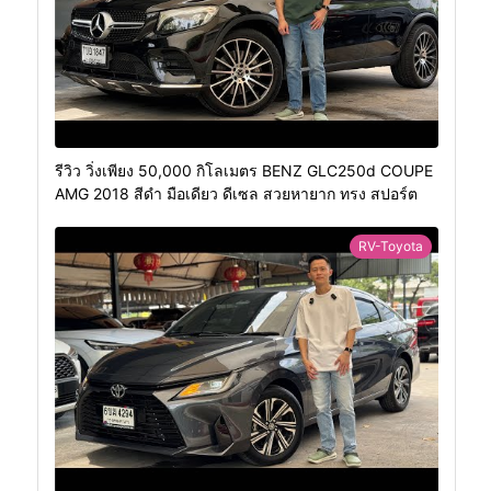
รีวิว วิ่งเพียง 50,000 กิโลเมตร BENZ GLC250d COUPE
AMG 2018 สีดำ มือเดียว ดีเซล สวยหายาก ทรง สปอร์ต
RV-Toyota