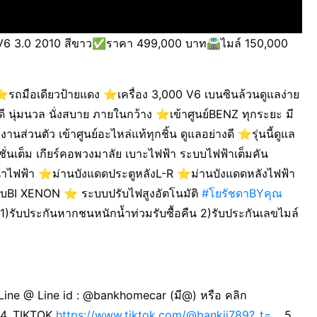
3.0 2010 สีขาว✅ราคา 499,000 บาท🛣️ไมล์ 150,000
️รถมือเดียวป้ายแดง ⭐️เครื่อง 3,000 V6 เบนซินล้วนดูแลง่าย
 นุ่มนวล นั่งสบาย ภายในกว้าง ⭐️เข้าศูนย์BENZ ทุกระยะ มี
่วนตัว เข้าศูนย์อะไหล่แท้ทุกชิ้น ดูแลอย่างดี ⭐️รุ่นนี้ดูแล
่นเต็ม เกียร์คอพวงมาลัย เบาะไฟฟ้า ระบบไฟฟ้าเต็มคัน
าไฟฟ้า ⭐️ม่านบังแดดประตูหลังL-R ⭐️ม่านบังแดดหลังไฟฟ้า
บBI XENON ⭐️ ระบบปรับไฟสูงอัตโนมัติ
#โยรัชดาBYคุณ
1)รับประกันหากชนหนักน้ำท่วมรับซื้อคืน 2)รับประกันเลขไมล์
Line @ Line id : @bankhomecar (มี@) หรือ คลิก
4. TIKTOK
https://www.tiktok.com/@bankji789?_t=…
5.