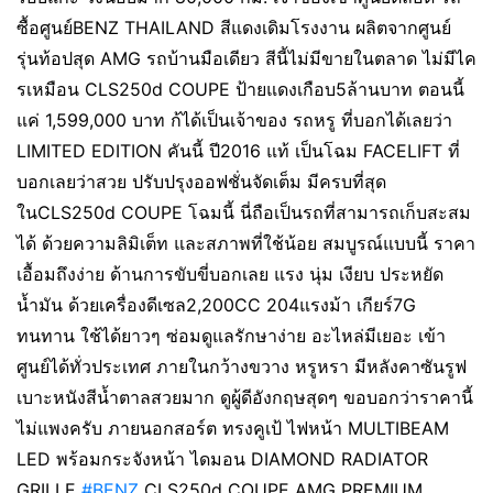
ซื้อศูนย์BENZ THAILAND สีแดงเดิมโรงงาน ผลิตจากศูนย์
รุ่นท้อปสุด AMG รถบ้านมือเดียว สีนี้ไม่มีขายในตลาด ไม่มีไค
รเหมือน CLS250d COUPE ป้ายแดงเกือบ5ล้านบาท ตอนนี้
แค่ 1,599,000 บาท ก้ได้เป็นเจ้าของ รถหรู ที่บอกได้เลยว่า
LIMITED EDITION คันนี้ ปี2016 แท้ เป็นโฉม FACELIFT ที่
บอกเลยว่าสวย ปรับปรุงออฟชั่นจัดเต็ม มีครบที่สุด
ในCLS250d COUPE โฉมนี้ นี่ถือเป็นรถที่สามารถเก็บสะสม
ได้ ด้วยความลิมิเต็ท และสภาพที่ใช้น้อย สมบูรณ์แบบนี้ ราคา
เอื้อมถึงง่าย ด้านการขับขี่บอกเลย แรง นุ่ม เงียบ ประหยัด
น้ำมัน ด้วยเครื่องดีเซล2,200CC 204แรงม้า เกียร์7G
ทนทาน ใช้ได้ยาวๆ ซ่อมดูแลรักษาง่าย อะไหล่มีเยอะ เข้า
ศูนย์ได้ทั่วประเทศ ภายในกว้างขวาง หรูหรา มีหลังคาซันรูฟ
เบาะหนังสีน้ำตาลสวยมาก ดูผู้ดีอังกฤษสุดๆ ขอบอกว่าราคานี้
ไม่แพงครับ ภายนอกสอร์ต ทรงคูเป้ ไฟหน้า MULTIBEAM
LED พร้อมกระจังหน้า ไดมอน DIAMOND RADIATOR
GRILLE
#BENZ
CLS250d COUPE AMG PREMIUM