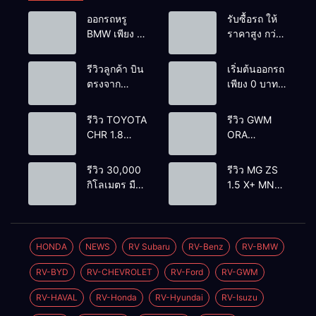
ออกรถหรู
รับซื้อรถ ให้
BMW เพียง 1
ราคาสูง กว่า
บาท
เต้นท์ทั่วไป รถ
ติดไฟแนนซ์ก็
รีวิวลูกค้า บิน
เริ่มต้นออกรถ
รับซื้อ
ตรงจาก
เพียง 0 บาท
ยโสธรเพื่อซื้อ
เท่านั้น
รถโยรัชดา
รีวิว TOYOTA
รีวิว GWM
CHR 1.8
ORA
HYBRID HI
GOODCAT
2018 สีขาว
400 PRO
รีวิว 30,000
รีวิว MG ZS
มุก ตัวท้อปสุด
2022 สีขาว
กิโลเมตร มือ
1.5 X+ MNC
ราคา
ราคา
เดียว
2021’ สีแดง
499,000
420,000
TOYOTA
ตัวท้อป
บาท
วิ่งน้อย
บาทวิ่งน้อย
HILUX REVO
ราคา
90,000 กว่า
50,000 กม.
2.4 HIGH
349,000
HONDA
NEWS
RV Subaru
RV-Benz
RV-BMW
กิโลเมตร
PRERUNNER
บาท
วิ่งน้อย
RV-BYD
RV-CHEVROLET
RV-Ford
RV-GWM
DOUBLECAB
50,000
2WD AT
กิโลเมตร
RV-HAVAL
RV-Honda
RV-Hyundai
RV-Isuzu
2020 4ประตู