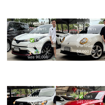
ดา
รีวิว
รีวิว GWM
TOYOTA
ORA
CHR 1.8
GOODCAT
HYBRID HI
400 PRO
2018 สีขาว
2022 สีขาว
มุก ตัวท้อปสุ
ราคา
ด✅ราคา
420,000
499,000
บาทวิ่งน้อย
บาท🛣️วิ่ง
50,000 กม.
น้อย 90,000
กว่า
กิโลเมตร
รีวิว 30,000
รีวิว MG ZS
กิโลเมตร มือ
1.5 X+ MNC
เดียว
2021’ สีแดง
TOYOTA
ตัวท้อ
HILUX
ป✅ราคา
REVO 2.4
349,000