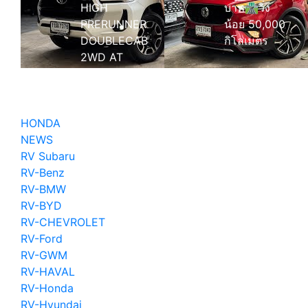
HIGH
บาท🛣️วิ่ง
PRERUNNER
น้อย 50,000
DOUBLECAB
กิโลเมตร
2WD AT
2020
4ประตู ออ
โต้
HONDA
NEWS
RV Subaru
RV-Benz
RV-BMW
RV-BYD
RV-CHEVROLET
RV-Ford
RV-GWM
RV-HAVAL
RV-Honda
RV-Hyundai