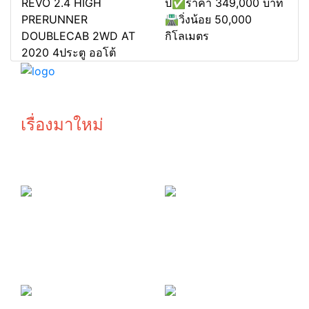
REVO 2.4 HIGH
ป✅ราคา 349,000 บาท
PRERUNNER
🛣️วิ่งน้อย 50,000
DOUBLECAB 2WD AT
กิโลเมตร
2020 4ประตู ออโต้
รถมือสอง โยรัชดาBYBANKสาขารัชดา พระราม9
© copyright 2026
เรื่องมาใหม่
ออกรถหรู
รับซื้อรถ ให้
BMW เพียง 1
ราคาสูง กว่า
บาท
เต้นท์ทั่วไป
รถติด
ไฟแนนซ์ก็รับ
ซื้อ
รีวิวลูกค้า
เริ่มต้นออก
บินตรงจาก
รถเพียง 0
ยโสธรเพื่อ
บาท เท่านั้น
ซื้อรถโยรัช