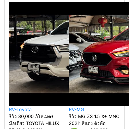
RV-Toyota
RV-MG
รีวิว 30,000 กิโลเมตร
รีวิว MG ZS 1.5 X+ MNC
มือเดียว TOYOTA HILUX
2021’ สีแดง ตัวท้อ