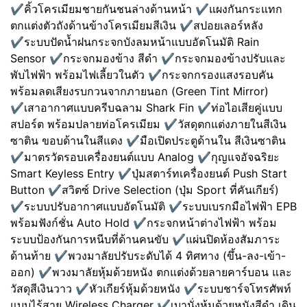
✔️คิ้วโครเมียมชายกันชนล่างด้านหน้า ✔️แผงกันกระแทก
ตกแต่งตัวถังด้านข้างโครเมียมสีเงิน ✔️สปอยเลอร์หลัง
✔️ระบบปัดน้ำฝนกระจกบังลมหน้าแบบอัตโนมัติ Rain
Sensor ✔️กระจกมองข้าง สีดำ ✔️กระจกมองข้างปรับและ
พับไฟฟ้า พร้อมไฟเลี้ยวในตัว ✔️กระจกกรองแสงรอบคัน
พร้อมลดเสียงรบกวนจากภายนอก (Green Tint Mirror)
✔️เสาอากาศแบบครีบฉลาม Shark Fin ✔️ท่อไอเสียคู่แบบ
สปอร์ต พร้อมปลายท่อโครเมียม ✔️วัสดุตกแต่งภายในสีเงิน
ซาติน ขอบด้านในสีแดง ✔️มือเปิดประตูด้านใน สีเงินซาติน
✔️มาตรวัดรอบเครื่องยนต์แบบ Analog ✔️กุญแจอัจฉริยะ
Smart Keyless Entry ✔️ปุ่มสตาร์ทเครื่องยนต์ Push Start
Button ✔️สวิตซ์ Drive Selection (ปุ่ม Sport ที่คันเกียร์)
✔️ระบบปรับอากาศแบบอัตโนมัติ ✔️ระบบเบรกมือไฟฟ้า EPB
พร้อมฟังก์ชั่น Auto Hold ✔️กระจกหน้าต่างไฟฟ้า พร้อม
ระบบป้องกันการหนีบที่ด้านคนขับ ✔️แผ่นปิดห้องสัมภาระ
ด้านท้าย ✔️พวงมาลัยปรับระดับได้ 4 ทิศทาง (ขึ้น-ลง-เข้า-
ออก) ✔️พวงมาลัยหุ้มด้วยหนัง ตกแต่งด้วยลายคาร์บอน และ
วัสดุสีเงินวาว ✔️หัวเกียร์หุ้มด้วยหนัง ✔️ระบบชาร์จโทรศัพท์
แบบไร้สาย Wireless Charger ✔️เบานั่งหุ้มด้วยหนังสีดำ เดิน