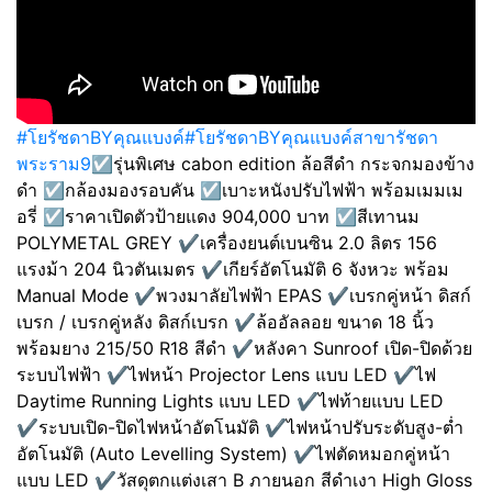
#โยรัชดาBYคุณแบงค์
#โยรัชดาBYคุณแบงค์สาขารัชดา
พระราม9
☑️รุ่นพิเศษ cabon edition ล้อสีดำ กระจกมองข้าง
ดำ ☑️กล้องมองรอบคัน ☑️เบาะหนังปรับไฟฟ้า พร้อมเมมเม
อรี่ ☑️ราคาเปิดตัวป้ายแดง 904,000 บาท ☑️สีเทานม
POLYMETAL GREY ✔️เครื่องยนต์เบนซิน 2.0 ลิตร 156
แรงม้า 204 นิวตันเมตร ✔️เกียร์อัตโนมัติ 6 จังหวะ พร้อม
Manual Mode ✔️พวงมาลัยไฟฟ้า EPAS ✔️เบรกคู่หน้า ดิสก์
เบรก / เบรกคู่หลัง ดิสก์เบรก ✔️ล้ออัลลอย ขนาด 18 นิ้ว
พร้อมยาง 215/50 R18 สีดำ ✔️หลังคา Sunroof เปิด-ปิดด้วย
ระบบไฟฟ้า ✔️ไฟหน้า Projector Lens แบบ LED ✔️ไฟ
Daytime Running Lights แบบ LED ✔️ไฟท้ายแบบ LED
✔️ระบบเปิด-ปิดไฟหน้าอัตโนมัติ ✔️ไฟหน้าปรับระดับสูง-ต่ำ
อัตโนมัติ (Auto Levelling System) ✔️ไฟตัดหมอกคู่หน้า
แบบ LED ✔️วัสดุตกแต่งเสา B ภายนอก สีดำเงา High Gloss