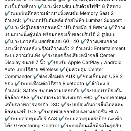
ตะเข็บด้ายสีเทา ✔️เบาะนั่งคนขับ ปรับด้วยไฟฟ้า 8 ทิศทาง
✔️ระบบบันทึกความจำเบาะนั่งคนขับ Memory Seat 2
ตำแหน่ง ✔️ระบบปรับดันหลัง ด้วยไฟฟ้า Lumbar Support
✔️เบาะนั่งผู้โดยสารตอนหน้า ปรับด้วยมือ 4 ทิศทาง ✔️ที่วาง
แขนเบาะนั่งคู่หน้า พร้อมกล่องเก็บของปรับได้ 3 รูปแบบ
✔️เบาะแถวหลัง แยกพับแบบ 60 : 40 ✔️ที่วางแขนกลาง
เบาะนั่งด้านหลัง พร้อมที่วางแก้ว 2 ตำแหน่ง Entertainment
ระบบความบันเทิง ✔️ระบบเครื่องเสียงหน้าจอสี Center
Display ขนาด 7 นิ้ว ✔️รองรับ Apple CarPlay / Android
Auto แบบไร้สาย Wireless ✔️ปุ่มควบคุม Center
Commander ✔️ช่องเชื่อมต่อ AUX ✔️ช่องเชื่อมต่อ USB 2
ช่อง ✔️ระบบเชื่อมต่อไร้สาย Bluetooth ✔️ลำโพง 6
ตำแหน่ง Safety ระบบความปลอดภัย ✔️ระบบเบรกป้องกัน
ล้อล็อก ABS ✔️ระบบกระจายแรงเบรก EBD ✔️ระบบควบคุม
เสถียรภาพการทรงตัว DSC ✔️ระบบป้องกันการลื่นไถลและ
ล้อหมุนฟรี TCS ✔️ระบบช่วยออกตัวบนทางลาดชัน HLA
✔️ระบบควบคุมเกียร์ AAS ✔️ระบบควบคุมแรงบิดขณะเข้า
โค้ง G-Vectoring Control ✔️ระบบเตือนเมื่อมีรถในจุดอับ