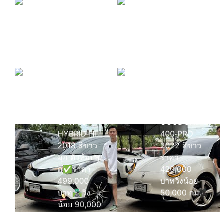
รถติด
ไฟแนนซ์ก็รับ
ซื้อ
รีวิวลูกค้า
เริ่มต้นออก
บินตรงจาก
รถเพียง 0
ยโสธรเพื่อ
บาท เท่านั้น
ซื้อรถโยรัช
ดา
รีวิว
รีวิว GWM
TOYOTA
ORA
CHR 1.8
GOODCAT
HYBRID HI
400 PRO
2018 สีขาว
2022 สีขาว
มุก ตัวท้อปสุ
ราคา
ด✅ราคา
420,000
499,000
บาทวิ่งน้อย
บาท🛣️วิ่ง
50,000 กม.
น้อย 90,000
กว่า