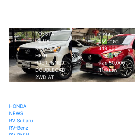
กิโลเมตร
รีวิว 30,000
รีวิว MG ZS
กิโลเมตร มือ
1.5 X+ MNC
เดียว
2021’ สีแดง
TOYOTA
ตัวท้อ
HILUX
ป✅ราคา
REVO 2.4
349,000
HIGH
บาท🛣️วิ่ง
PRERUNNER
น้อย 50,000
DOUBLECAB
กิโลเมตร
2WD AT
2020
4ประตู ออ
โต้
HONDA
NEWS
RV Subaru
RV-Benz
RV-BMW