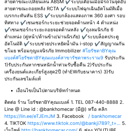
สายตาขณะเปลี่ยนเลน ABSM ✔️ระบบเตือนเมื่อมีรถในจุดอับ
สายตาขณะถอยหลัง RCTA ✔️ระบบไฟฉุกเฉินอัตโนมัติเมื่อ
เบรกกะทันหัน ESS ✔️ระบบกล้องแสดงภาพ 360 องศา รอบ
ทิศทาง ✔️เซนเซอร์กะระยะช่วยจอดด้านหน้า 4 ตำแหน่ง
✔️เซนเซอร์กะระยะถอยจอดด้านหลัง ✔️ถุงลมนิรภัย 6
ตำแหน่ง (คู่หน้า/ด้านข้าง/ม่านนิรภัย) ✔️ระบบล็อคประตู
อัตโนมัติ ✔️ระบบช่วยประหยัดน้ำมัน i-stop ✔️สัญญาณกัน
ขโมย พร้อมกุญแจนิรภัย Immobilizer
#โยรัชดาBYคุณ
แบงค์
#โยรัชดาBYคุณแบงค์สาขารัชดาพระราม9
รับประกัน
1)รับประกันหากชนหนักน้ำท่วมรับซื้อคืน 2)รับประกัน
เครื่องยนต์และเกียร์สูงสุด2ปี (ทำEWกับธนาคาร) 3)รับ
ประกันเลขไมล์แท้
เงื่อนไขเป็นไปตามบริษัทกำหนด
ติดต่อ ร้าน โยรัชดาBYคุณแบงค์ 1. TEL 087-440-8888 2.
Line @ Line id : @bankhomecar (มี@) หรือ คลิก
https://lin.ee/eTJEmJM
3. Facebook
/ bankhomecar
4. TIKTOK
https://www.tiktok.com/@bankji789?_t=…
5.
เว็บไซต์
http://bankhomecar.com/
6. ช่อง YOUTUBE