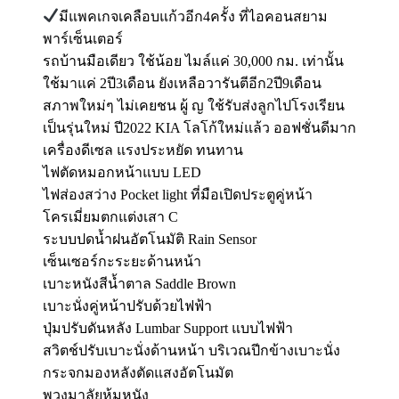
มีแพคเกจเคลือบแก้วอีก4ครั้ง ที่ไอคอนสยาม
พาร์เซ็นเตอร์
รถบ้านมือเดียว ใช้น้อย ไมล์แค่ 30,000 กม. เท่านั้น
ใช้มาแค่ 2ปี3เดือน ยังเหลือวารันตีอีก2ปี9เดือน
สภาพใหม่ๆ ไม่เคยชน ผู้ ญ ใช้รับส่งลูกไปโรงเรียน
เป็นรุ่นใหม่ ปี2022 KIA โลโก้ใหม่แล้ว ออฟชั่นดีมาก
เครื่องดีเซล แรงประหยัด ทนทาน
ไฟตัดหมอกหน้าแบบ LED
ไฟส่องสว่าง Pocket light ที่มือเปิดประตูคู่หน้า
โครเมี่ยมตกแต่งเสา C
ระบบปดน้ำฝนอัตโนมัติ Rain Sensor
เซ็นเซอร์กะระยะด้านหน้า
เบาะหนังสีน้ำตาล Saddle Brown
เบาะนั่งคู่หน้าปรับด้วยไฟฟ้า
ปุ่มปรับดันหลัง Lumbar Support แบบไฟฟ้า
สวิตช์ปรับเบาะนั่งด้านหน้า บริเวณปีกข้างเบาะนั่ง
กระจกมองหลังตัดแสงอัตโนมัต
พวงมาลัยหุ้มหนัง