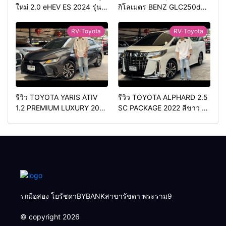
ใหม่ 2.0 eHEV ES 2024 รุ่น
กิโลเมตร BENZ GLC250d
รองท้อป ประหยัดน้ำมัน
COUPE AMG 2018 สีดำ มือ
วิ่ง3หมื่นกว่าโล
เดียว ดีเซล สวยหายาก ทรง
RV-Toyota
RV-Toyota
สปอร์ต
รีวิว TOYOTA YARIS ATIV
รีวิว TOYOTA ALPHARD 2.5
1.2 PREMIUM LUXURY 2024
SC PACKAGE 2022 สีขาว ท้อ
สีเทา ตัวท้อปสุด✅ราคา
ปเบนซิน✅ราคา 2,050,000
579,000 บาท🛣️วิ่งน้อยเพียง
บาท🛣️วิ่งน้อยเพียง 70,000
400 กม.
กม.
รถมือสอง โยรัชดาBYBANKสาขารัชดา พระราม9
© copyright 2026