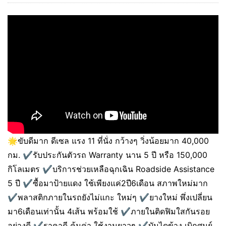
🌟ขับดีมาก ดีเซล แรง 11 ที่นั่ง กว้างๆ วิ่งน้อยมาก 40,000
กม. ✔️รับประกันตัวรถ Warranty นาน 5 ปี หรือ 150,000
กิโลเมตร ✔️บริการช่วยเหลือฉุกเฉิน Roadside Assistance
5 ปี ✔️ซื้อมาป้ายแดง ใช้เพียงแค่2ปี6เดือน สภาพใหม่มาก
✔️พลาสติกภายในรถยังไม่แกะ ใหม่ๆ ✔️ยางใหม่ พึ่งเปลี่ยน
มา6เดือนเท่านั้น 4เส้น พร้อมใช้ ✔️ภายในติดฟิมใสกันรอย
อย่างดี ✔️ราคาดี คุ้มค่า ใช้งานยาวๆ ✔️บันไดข้าง เบิกศูนย์