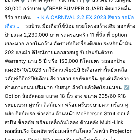
30,000 กว่าบาท ✔️REAR BUMPER GUARD ติดมา2หมื่น
รีวิว รอบคัน
• KIA CARNIVAL 2.2 EX 2023 สีขาว รถมือ
เดียว …
รถบ้าน มือเดียวใช้น้อย สวยโครงสร้างเดิม ออกห้าง
ป้ายแดง 2,230,000 บาท รถครอบครัว 11 ที่นั่ง ที่ option
เยอะมาก ภายในกว้าง อัตราเร่งดีเครื่องดีเซลประหยัดน้ำมัน
202 แรงม้า ดีไซน์ภายนอกสวยหรู รับประกันตัวรถ
Warranty นาน 5 ปี หรือ 150,000 กิโลเมตร รถออกป้าย
แดง26/10/2023 รถใช้งานเพียง2ปี 6เดือนเท่านั้นยังเหลือ
วลัญช์ตีอีก2ปี6เดือน สีขาวสวย จอทัชสกรีน จุดเด่นคือช่วง
ล่างเกาะถนน เฟิมมาก ขับสนุก ถ้าขับแล้วติดใจแน่นอน ☑️
Option ล้ออัลลอย ขนาด 18 นิ้ว ยาง ขนาด 235/60 R18
ระบบเบรก คู่หน้า ดิสก์เบรก พร้อมครีบระบายความร้อน คู่
หลัง ดิสก์เบรก ช่วงล่าง ด้านหน้า McPherson Strut คอยล์
สปริง ช็อคอัพ พร้อมเหล็กกันโคลง ด้านหลัง Multi-Link
คอยล์สปริง ช็อคอัพ พร้อมเหล็กกันโคลง ไฟหน้า Projector
Lens แบบ Dual LED ระบบปรับระดับไฟหน้า สูง-ต่ำ