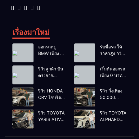
เรื่องมาใหม่
ออกรถหรู
รับซื้อรถ ให้
BMW เพียง 1
ราคาสูง กว่า
บาท
เต้นท์ทั่วไป รถ
ติดไฟแนนซ์ก็
รีวิวลูกค้า บิน
เริ่มต้นออกรถ
รับซื้อ
ตรงจาก
เพียง 0 บาท
ยโสธรเพื่อซื้อ
เท่านั้น
รถโยรัชดา
รีวิว HONDA
รีวิว วิ่งเพียง
CRV ไฮบริด
50,000
รุ่นใหม่ 2.0
กิโลเมตร
eHEV ES
BENZ
รีวิว TOYOTA
รีวิว TOYOTA
2024 รุ่นรอง
GLC250d
YARIS ATIV
ALPHARD
ท้อป ประหยัด
COUPE AMG
1.2 PREMIUM
2.5 SC
น้ำมัน
2018 สีดำ มือ
LUXURY
PACKAGE
วิ่ง3หมื่นกว่า
เดียว ดีเซล
2024 สีเทา
2022 สีขาว