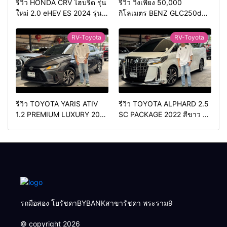
รีวิว HONDA CRV ไฮบริด รุ่น
รีวิว วิ่งเพียง 50,000
ใหม่ 2.0 eHEV ES 2024 รุ่น
กิโลเมตร BENZ GLC250d
รองท้อป ประหยัดน้ำมัน
COUPE AMG 2018 สีดำ มือ
วิ่ง3หมื่นกว่าโล
เดียว ดีเซล สวยหายาก ทรง
RV-Toyota
RV-Toyota
สปอร์ต
รีวิว TOYOTA YARIS ATIV
รีวิว TOYOTA ALPHARD 2.5
1.2 PREMIUM LUXURY 2024
SC PACKAGE 2022 สีขาว ท้อ
สีเทา ตัวท้อปสุด✅ราคา
ปเบนซิน✅ราคา 2,050,000
579,000 บาท🛣️วิ่งน้อยเพียง
บาท🛣️วิ่งน้อยเพียง 70,000
400 กม.
กม.
รถมือสอง โยรัชดาBYBANKสาขารัชดา พระราม9
© copyright 2026