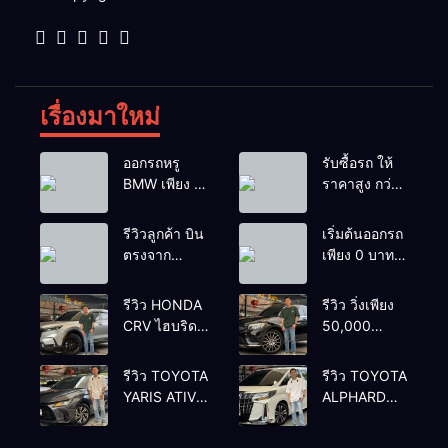
เรื่องมาใหม่
ออกรถหรู
รับซื้อรถ ให้
BMW เพียง 1
ราคาสูง กว่า
บาท
เต้นท์ทั่วไป รถ
ติดไฟแนนซ์ก็
รีวิวลูกค้า บิน
เริ่มต้นออกรถ
รับซื้อ
ตรงจาก
เพียง 0 บาท
ยโสธรเพื่อซื้อ
เท่านั้น
รถโยรัชดา
รีวิว HONDA
รีวิว วิ่งเพียง
CRV ไฮบริด
50,000
รุ่นใหม่ 2.0
กิโลเมตร
eHEV ES
BENZ
รีวิว TOYOTA
รีวิว TOYOTA
2024 รุ่นรอง
GLC250d
YARIS ATIV
ALPHARD
ท้อป ประหยัด
COUPE AMG
1.2 PREMIUM
2.5 SC
น้ำมัน
2018 สีดำ มือ
LUXURY
PACKAGE