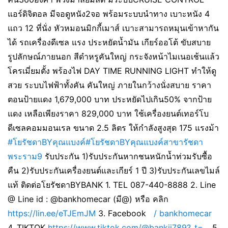
แอร์ดิจิตอล มีจอดูหนัง2จอ พร้อมระบบนำทาง เบาะหนัง 4
แถว 12 ที่นั่ง หัวหมอนมิกกี้เมาส์ เบาะสามารถหมุนเข้าหากัน
ได้ รถเครื่องดีเซล แรง ประหยัดน้ำมัน เกียร์ออโต้ ขับสบาย
รูปลักษณ์ภายนอก สีดำหรูคันใหญ่ กระจังหน้าไมเนอเช้นแล้ว
โครเมี่ยมตั้ง พร้องไฟ DAY TIME RUNNING LIGHT ทำให้ดู
สวย ระบบไฟฟ้าทั้งคัน คันใหญ่ ภายในกว้างนั่งสบาย ราคา
ตอนป้ายแดง 1,679,000 บาท ประหยัดไปเกิน50% จากป้าย
แดง เหลือเพียงราคา 829,000 บาท ใช้เครื่องยนต์เทอร์โบ
ดีเซลคอมมอนเรล ขนาด 2.5 ลิตร ให้กำลังสูงสุด 175 แรงม้า
#โยรัชดาBYคุณแบงค์
#โยรัชดาBYคุณแบงค์สาขารัชดา
พระราม9
รับประกัน 1)รับประกันหากชนหนักน้ำท่วมรับซื้อ
คืน 2)รับประกันเครื่องยนต์และเกียร์ 1 ปี 3)รับประกันเลขไมล์
แท้ ติดต่อโยรัชดาBYBANK 1. TEL 087-440-8888 2. Line
@ Line id : @bankhomecar (มี@) หรือ คลิก
https://lin.ee/eTJEmJM
3. Facebook
/ bankhomecar
4. TIKTOK
https://www.tiktok.com/@bankji789?_t=…
5.