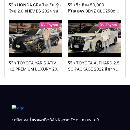
รีวิว HONDA CRV ไฮบริด รุ่น
รีวิว วิ่งเพียง 50,000
ใหม่ 2.0 eHEV ES 2024 รุ่น
กิโลเมตร BENZ GLC250d
รองท้อป ประหยัดน้ำมัน
COUPE AMG 2018 สีดำ มือ
วิ่ง3หมื่นกว่าโล
เดียว ดีเซล สวยหายาก ทรง
RV-Toyota
RV-Toyota
สปอร์ต
รีวิว TOYOTA YARIS ATIV
รีวิว TOYOTA ALPHARD 2.5
1.2 PREMIUM LUXURY 2024
SC PACKAGE 2022 สีขาว ท้อ
สีเทา ตัวท้อปสุด✅ราคา
ปเบนซิน✅ราคา 2,050,000
579,000 บาท🛣️วิ่งน้อยเพียง
บาท🛣️วิ่งน้อยเพียง 70,000
400 กม.
กม.
รถมือสอง โยรัชดาBYBANKสาขารัชดา พระราม9