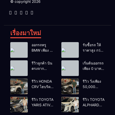
© copyright 2026
เรื่องมาใหม่
ออกรถหรู
รับซื้อรถ ให้
BMW เพียง 1
ราคาสูง กว่า
บาท
เต้นท์ทั่วไป รถ
ติดไฟแนนซ์ก็
รีวิวลูกค้า บิน
เริ่มต้นออกรถ
รับซื้อ
ตรงจาก
เพียง 0 บาท
ยโสธรเพื่อซื้อ
เท่านั้น
รถโยรัชดา
รีวิว HONDA
รีวิว วิ่งเพียง
CRV ไฮบริด
50,000
รุ่นใหม่ 2.0
กิโลเมตร
eHEV ES
BENZ
รีวิว TOYOTA
รีวิว TOYOTA
2024 รุ่นรอง
GLC250d
YARIS ATIV
ALPHARD
ท้อป ประหยัด
COUPE AMG
1.2 PREMIUM
2.5 SC
น้ำมัน
2018 สีดำ มือ