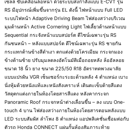
เซลล์ ขับเคลื่อนล้อหน้า ด้วยระบบส่งกำลังแบบ E-CVT รุ่น
RS มีอุปกรณ์เพิ่มขึ้นจากรุ่น EL ดังนี้ ไฟหน้าแบบ Full LED
ระบบไฟหน้า Adaptive Driving Beam ไฟส่องสว่างบริเวณ
มุมด้านหน้า Active Cornering Light ไฟเลี้ยวด้านหน้าแบบ
Sequential กระจังหน้าแบบสปอร์ต ดีไซน์เฉพาะรุ่น RS
กันชนหน้า – หลังแบบสปอร์ต ดีไซน์เฉพาะรุ่น RS ชายกัน
กระแทกด้านข้างสีดำเงา ตกแต่งด้วยโครเมียม กระจกมอง
ข้างด้านซ้าย ปรับมุมลดลงอัตโนมัติเมื่อถอยหลัง ล้ออัลลอย
ขนาด 18 นิ้ว ยาง ขนาด 225/50 R18 อัตราทดพวงมาลัย
แบบแปรผัน VGR เซ็นเซอร์กะระยะด้านหลัง 4 ตำแหน่ง เบาะ
นั่งหุ้มด้วยหนังแท้และหนังสังเคราะห์ เดินตะเข็บด้ายสีแดง
วัสดุตกแต่งภายในห้องโดยสารสีแดง หลังคากระจก
Panoramic Roof กระจกหน้าต่างเลื่อนขึ้น – ลง แบบ One-
touch 4 บาน ไฟส่องสว่างภายในห้องโดยสารตอนหลังแบบ
LED ระบบสัมผัส ลำโพง 8 ตำแหน่ง แอปพลิเคชั่นเชื่อมต่อกับ
ตัวรถ Honda CONNECT แผ่นกั้นห้องสัมภาระท้าย