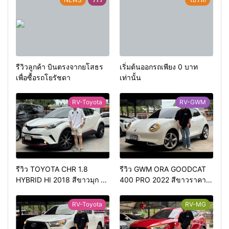
รีวิวลูกค้า บินตรงจากยโสธร
เริ่มต้นออกรถเพียง 0 บาท
เพื่อซื้อรถโยรัชดา
เท่านั้น
RV-Toyota
RV-GWM
รีวิว TOYOTA CHR 1.8
รีวิว GWM ORA GOODCAT
HYBRID HI 2018 สีขาวมุก ตัว
400 PRO 2022 สีขาวราคา
ท้อปสุด✅ราคา 499,000
420,000 บาทวิ่งน้อย 50,000
บาท🛣️วิ่งน้อย 90,000 กว่า
กม.
RV-Toyota
RV-MG
กิโลเมตร