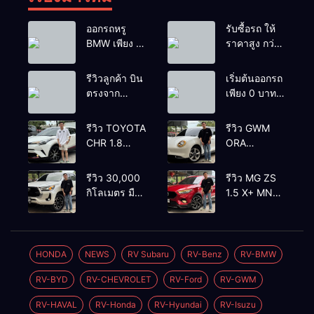
ออกรถหรู
รับซื้อรถ ให้
BMW เพียง 1
ราคาสูง กว่า
บาท
เต้นท์ทั่วไป รถ
ติดไฟแนนซ์ก็
รีวิวลูกค้า บิน
เริ่มต้นออกรถ
รับซื้อ
ตรงจาก
เพียง 0 บาท
ยโสธรเพื่อซื้อ
เท่านั้น
รถโยรัชดา
รีวิว TOYOTA
รีวิว GWM
CHR 1.8
ORA
HYBRID HI
GOODCAT
2018 สีขาว
400 PRO
รีวิว 30,000
รีวิว MG ZS
มุก ตัวท้อปสุ
2022 สีขาว
กิโลเมตร มือ
1.5 X+ MNC
ด✅ราคา
ราคา
เดียว
2021’ สีแดง
499,000
420,000
TOYOTA
ตัวท้อ
บาท🛣️วิ่งน้อย
บาทวิ่งน้อย
HILUX REVO
ป✅ราคา
90,000 กว่า
50,000 กม.
2.4 HIGH
349,000
HONDA
NEWS
RV Subaru
RV-Benz
RV-BMW
กิโลเมตร
PRERUNNER
บาท🛣️วิ่งน้อย
RV-BYD
RV-CHEVROLET
RV-Ford
RV-GWM
DOUBLECAB
50,000
2WD AT
กิโลเมตร
RV-HAVAL
RV-Honda
RV-Hyundai
RV-Isuzu
2020 4ประตู