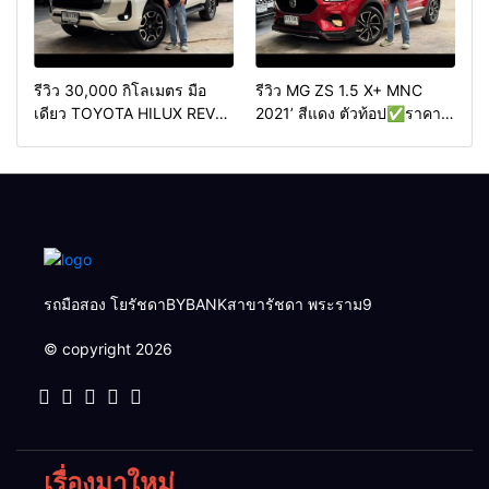
รีวิว 30,000 กิโลเมตร มือ
รีวิว MG ZS 1.5 X+ MNC
เดียว TOYOTA HILUX REVO
2021’ สีแดง ตัวท้อป✅ราคา
2.4 HIGH PRERUNNER
349,000 บาท🛣️วิ่งน้อย
DOUBLECAB 2WD AT 2020
50,000 กิโลเมตร
4ประตู ออโต้
รถมือสอง โยรัชดาBYBANKสาขารัชดา พระราม9
© copyright 2026
เรื่องมาใหม่