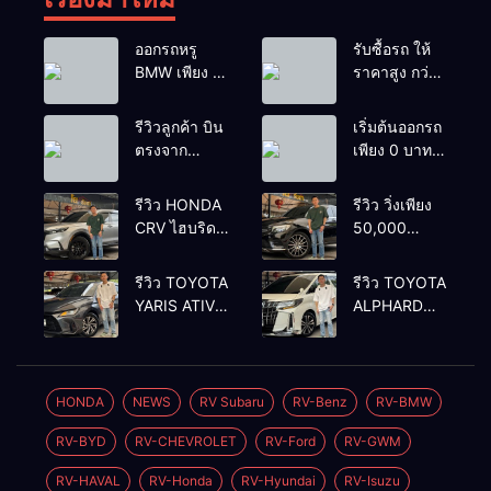
ออกรถหรู
รับซื้อรถ ให้
BMW เพียง 1
ราคาสูง กว่า
บาท
เต้นท์ทั่วไป รถ
ติดไฟแนนซ์ก็
รีวิวลูกค้า บิน
เริ่มต้นออกรถ
รับซื้อ
ตรงจาก
เพียง 0 บาท
ยโสธรเพื่อซื้อ
เท่านั้น
รถโยรัชดา
รีวิว HONDA
รีวิว วิ่งเพียง
CRV ไฮบริด
50,000
รุ่นใหม่ 2.0
กิโลเมตร
eHEV ES
BENZ
รีวิว TOYOTA
รีวิว TOYOTA
2024 รุ่นรอง
GLC250d
YARIS ATIV
ALPHARD
ท้อป ประหยัด
COUPE AMG
1.2 PREMIUM
2.5 SC
น้ำมัน
2018 สีดำ มือ
LUXURY
PACKAGE
วิ่ง3หมื่นกว่า
เดียว ดีเซล
2024 สีเทา
2022 สีขาว
โล
สวยหายาก
ตัวท้อปสุ
ท้อป
HONDA
NEWS
RV Subaru
RV-Benz
RV-BMW
ทรง สปอร์ต
ด✅ราคา
เบนซิน✅ราคา
RV-BYD
RV-CHEVROLET
RV-Ford
RV-GWM
579,000
2,050,000
บาท🛣️วิ่งน้อย
บาท🛣️วิ่งน้อย
RV-HAVAL
RV-Honda
RV-Hyundai
RV-Isuzu
เพียง 400 กม.
เพียง 70,000