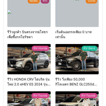
NEWS
รีวิว
โปรรถ
รีวิวลูกค้า บินตรงจากยโสธร
เริ่มต้นออกรถเพียง 0 บาท
เพื่อซื้อรถโยรัชดา
เท่านั้น
RV-Honda
RV-Benz
รีวิว HONDA CRV ไฮบริด รุ่น
รีวิว วิ่งเพียง 50,000
ใหม่ 2.0 eHEV ES 2024 รุ่น
กิโลเมตร BENZ GLC250d
รองท้อป ประหยัดน้ำมัน
COUPE AMG 2018 สีดำ มือ
วิ่ง3หมื่นกว่าโล
เดียว ดีเซล สวยหายาก ทรง
RV-Toyota
RV-Toyota
สปอร์ต