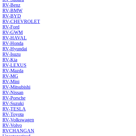
RV-Benz
RV-BMW
RV-BYD
RV-CHEVROLET
RV-Ford
RV-GWM
RV-HAVAL
RV-Honda
RV-Hyundai
RV-Isuzu
RV-Kia
RV-LEXUS
RV-Mazda
RV-MG
RV-Mini
RV-Mitsubishi
RV-Nissan
RV-Porsche
RV-Suzuki
RV-TESLA
RV-Toyota
RV-Volkswagen
RV-Volvo
RVCHANGAN