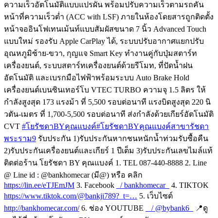
ความเร็วอัตโนมัติแบบแปรผัน พร้อมปรับความเร็วตามรถคัน
หน้าที่ความเร็วต่ำ (ACC with LSF) ภายในห้องโดยสารถูกติดตั้ง
หน้าจออินโฟเทนเม้นท์แบบสัมผัสขนาด 7 นิ้ว Advanced Touch
แบบใหม่ รองรับ Apple CarPlay ได้, ระบบปรับอากาศแยกปรับ
อุณหภูมิซ้าย-ขวา, กุญแจ Smart Key ทำงานคู่กับปุ่มสตาร์ท
เครื่องยนต์, ระบบสตาร์ทเครื่องยนต์ด้วยรีโมท, ที่ปัดน้ำฝน
อัตโนมัติ และเบรกมือไฟฟ้าพร้อมระบบ Auto Brake Hold
เครื่องยนต์เบนซินเทอร์โบ VTEC TURBO ความจุ 1.5 ลิตร ให้
กำลังสูงสุด 173 แรงม้า ที่ 5,500 รอบต่อนาที แรงบิดสูงสุด 220 นิ
วตัน-เมตร ที่ 1,700-5,500 รอบต่อนาที ส่งกำลังด้วยเกียร์อัตโนมัติ
CVT
#โยรัชดาBYคุณแบงค์
#โยรัชดาBYคุณแบงค์สาขารัชดา
พระราม9
รับประกัน 1)รับประกันหากชนหนักน้ำท่วมรับซื้อคืน
2)รับประกันเครื่องยนต์และเกียร์ 1 ปีเต็ม 3)รับประกันเลขไมล์แท้
ติดต่อร้าน โยรัชดา BY คุณแบงค์ 1. TEL 087-440-8888 2. Line
@ Line id : @bankhomecar (มี@) หรือ คลิก
https://lin.ee/eTJEmJM
3. Facebook
/ bankhomecar
4. TIKTOK
https://www.tiktok.com/@bankji789?_t=…
5. เว็บไซต์
http://bankhomecar.com/
6. ช่อง YOUTUBE
/ @bybank6
📍ดู