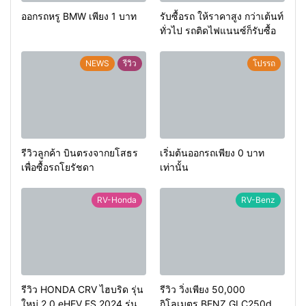
ออกรถหรู BMW เพียง 1 บาท
รับซื้อรถ ให้ราคาสูง กว่าเต้นท์
ทั่วไป รถติดไฟแนนซ์ก็รับซื้อ
NEWS
รีวิว
โปรรถ
รีวิวลูกค้า บินตรงจากยโสธร
เริ่มต้นออกรถเพียง 0 บาท
เพื่อซื้อรถโยรัชดา
เท่านั้น
RV-Honda
RV-Benz
รีวิว HONDA CRV ไฮบริด รุ่น
รีวิว วิ่งเพียง 50,000
ใหม่ 2.0 eHEV ES 2024 รุ่น
กิโลเมตร BENZ GLC250d