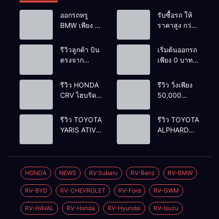
ออกรถหรู
รับซื้อรถ ให้
BMW เพียง 1
ราคาสูง กว่า
บาท
เต้นท์ทั่วไป รถ
ติดไฟแนนซ์ก็
รีวิวลูกค้า บิน
เริ่มต้นออกรถ
รับซื้อ
ตรงจาก
เพียง 0 บาท
ยโสธรเพื่อซื้อ
เท่านั้น
รถโยรัชดา
รีวิว HONDA
รีวิว วิ่งเพียง
CRV ไฮบริด
50,000
รุ่นใหม่ 2.0
กิโลเมตร
eHEV ES
BENZ
รีวิว TOYOTA
รีวิว TOYOTA
2024 รุ่นรอง
GLC250d
YARIS ATIV
ALPHARD
ท้อป ประหยัด
COUPE AMG
1.2 PREMIUM
2.5 SC
น้ำมัน
2018 สีดำ มือ
LUXURY
PACKAGE
วิ่ง3หมื่นกว่า
เดียว ดีเซล
2024 สีเทา
2022 สีขาว
โล
สวยหายาก
ตัวท้อปสุด
ท้อปเบนซิน
HONDA
NEWS
RV Subaru
RV-Benz
RV-BMW
ทรง สปอร์ต
ราคา
ราคา
RV-BYD
RV-CHEVROLET
RV-Ford
RV-GWM
579,000
2,050,000
บาท
วิ่งน้อย
บาท
วิ่งน้อย
RV-HAVAL
RV-Honda
RV-Hyundai
RV-Isuzu
เพียง 400 กม.
เพียง 70,000