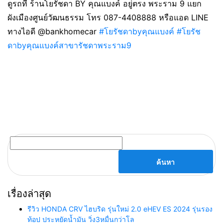
ดูรถที่ ร้านโยรัชดา BY คุณแบงค์ อยู่ตรง พระราม 9 แยก
ผังเมืองศูนย์วัฒนธรรม โทร 087-4408888 หรือแอด LINE
ทางไอดี @bankhomecar
#โยรัชดาbyคุณแบงค์
#โยรัช
ดาbyคุณแบงค์สาขารัชดาพระราม9
ค้นหา
สำหรับ:
เรื่องล่าสุด
รีวิว HONDA CRV ไฮบริด รุ่นใหม่ 2.0 eHEV ES 2024 รุ่นรอง
ท้อป ประหยัดน้ำมัน วิ่ง3หมื่นกว่าโล