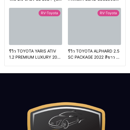
รองท้อป ประหยัดน้ำมัน
COUPE AMG 2018 สีดำ มือ
วิ่ง3หมื่นกว่าโล
เดียว ดีเซล สวยหายาก ทรง
RV-Toyota
RV-Toyota
สปอร์ต
รีวิว TOYOTA YARIS ATIV
รีวิว TOYOTA ALPHARD 2.5
1.2 PREMIUM LUXURY 2024
SC PACKAGE 2022 สีขาว ท้อ
สีเทา ตัวท้อปสุด
ราคา
ปเบนซิน
ราคา 2,050,000
579,000 บาท
วิ่งน้อยเพียง
บาท
วิ่งน้อยเพียง 70,000
400 กม.
กม.