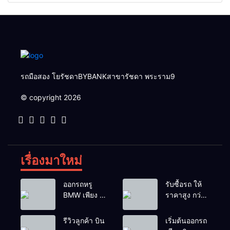
579,000 บาท🛣️วิ่งน้อยเพียง
บาท🛣️วิ่งน้อยเพียง 70,000
400 กม.
กม.
รถมือสอง โยรัชดาBYBANKสาขารัชดา พระราม9
© copyright 2026
เรื่องมาใหม่
ออกรถหรู
รับซื้อรถ ให้
BMW เพียง 1
ราคาสูง กว่า
บาท
เต้นท์ทั่วไป รถ
ติดไฟแนนซ์ก็
รีวิวลูกค้า บิน
เริ่มต้นออกรถ
รับซื้อ