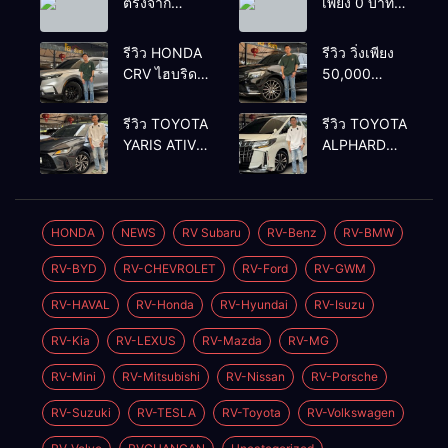
ตรงจาก
เพียง 0 บาท
ยโสธรเพื่อซื้อ
เท่านั้น
รถโยรัชดา
รีวิว HONDA
รีวิว วิ่งเพียง
CRV ไฮบริด
50,000
รุ่นใหม่ 2.0
กิโลเมตร
eHEV ES
BENZ
รีวิว TOYOTA
รีวิว TOYOTA
2024 รุ่นรอง
GLC250d
YARIS ATIV
ALPHARD
ท้อป ประหยัด
COUPE AMG
1.2 PREMIUM
2.5 SC
น้ำมัน
2018 สีดำ มือ
LUXURY
PACKAGE
วิ่ง3หมื่นกว่า
เดียว ดีเซล
2024 สีเทา
2022 สีขาว
โล
สวยหายาก
ตัวท้อปสุ
ท้อป
HONDA
NEWS
RV Subaru
RV-Benz
RV-BMW
ทรง สปอร์ต
ด✅ราคา
เบนซิน✅ราคา
RV-BYD
RV-CHEVROLET
RV-Ford
RV-GWM
579,000
2,050,000
บาท🛣️วิ่งน้อย
บาท🛣️วิ่งน้อย
RV-HAVAL
RV-Honda
RV-Hyundai
RV-Isuzu
เพียง 400 กม.
เพียง 70,000
กม.
RV-Kia
RV-LEXUS
RV-Mazda
RV-MG
RV-Mini
RV-Mitsubishi
RV-Nissan
RV-Porsche
RV-Suzuki
RV-TESLA
RV-Toyota
RV-Volkswagen