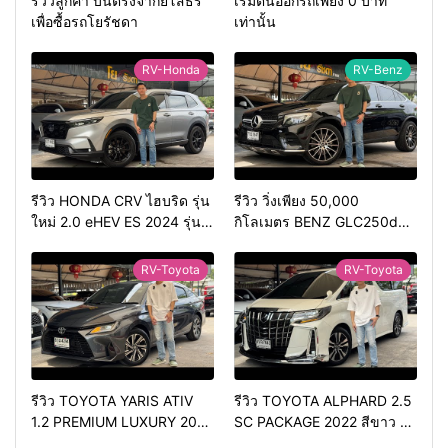
รีวิวลูกค้า บินตรงจากยโสธร
เริ่มต้นออกรถเพียง 0 บาท
เพื่อซื้อรถโยรัชดา
เท่านั้น
RV-Honda
RV-Benz
รีวิว HONDA CRV ไฮบริด รุ่น
รีวิว วิ่งเพียง 50,000
ใหม่ 2.0 eHEV ES 2024 รุ่น
กิโลเมตร BENZ GLC250d
รองท้อป ประหยัดน้ำมัน
COUPE AMG 2018 สีดำ มือ
วิ่ง3หมื่นกว่าโล
เดียว ดีเซล สวยหายาก ทรง
RV-Toyota
RV-Toyota
สปอร์ต
รีวิว TOYOTA YARIS ATIV
รีวิว TOYOTA ALPHARD 2.5
1.2 PREMIUM LUXURY 2024
SC PACKAGE 2022 สีขาว ท้อ
สีเทา ตัวท้อปสุด✅ราคา
ปเบนซิน✅ราคา 2,050,000