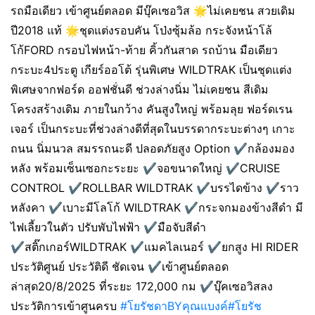
รถมือเดียว เข้าศูนย์ตลอด มีบุ๊คเซอวิส 🌟ไม่เคยชน สวยเดิม
ปี2018 แท้ 🌟ชุดแต่งรอบคัน โป่งซุ้มล้อ กระจังหน้าโล้
โก้FORD กรอบไฟหน้า-ท้าย คิ้วกันสาด รถบ้าน มือเดียว
กระบะ4ประตู เกียร์ออโต้ รุ่นพิเศษ WILDTRAK เป็นชุดแต่ง
พิเศษจากฟอร์ด ออฟชั่นดี ช่วงล่างนิ่ม ไม่เคยชน สีเดิม
โครงสร้างเดิม ภายในกว้าง คันสูงใหญ่ พร้อมลุย ฟอร์ดเรน
เจอร์ เป็นกระบะที่ช่วงล่างดีที่สุดในบรรดากระบะต่างๆ เกาะ
ถนน นิ่มนวล สมรรถนะดี ปลอดภัยสูง Option ✔️กล้องมอง
หลัง พร้อมเซ็นเซอกะระยะ ✔️จอขนาดใหญ่ ✔️CRUISE
CONTROL ✔️ROLLBAR WILDTRAK ✔️บรรไดข้าง ✔️ราว
หลังคา ✔️เบาะมีโลโก้ WILDTRAK ✔️กระจกมองข้างสีดำ มี
ไฟเลี้ยวในตัว ปรับพับไฟฟ้า ✔️มือจับสีดำ
✔️สติ๊กเกอร์WILDTRAK ✔️แมคไลเนอร์ ✔️ยกสูง HI RIDER
ประวัติศูนย์ ประวัติดี ชัดเจน ✔️เข้าศูนย์ตลอด
ล่าสุด20/8/2025 ที่ระยะ 172,000 กม ✔️บุ๊คเซอวิสลง
ประวัติการเข้าศูนครบ
#โยรัชดาBYคุณแบงค์
#โยรัช