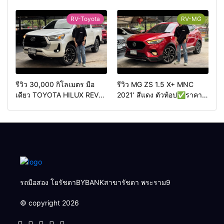
ท้อปสุด✅ราคา 499,000
420,000 บาทวิ่งน้อย 50,000
บาท🛣️วิ่งน้อย 90,000 กว่า
กม.
RV-Toyota
RV-MG
กิโลเมตร
รีวิว 30,000 กิโลเมตร มือ
รีวิว MG ZS 1.5 X+ MNC
เดียว TOYOTA HILUX REVO
2021’ สีแดง ตัวท้อป✅ราคา
2.4 HIGH PRERUNNER
349,000 บาท🛣️วิ่งน้อย
DOUBLECAB 2WD AT 2020
50,000 กิโลเมตร
4ประตู ออโต้
รถมือสอง โยรัชดาBYBANKสาขารัชดา พระราม9
© copyright 2026