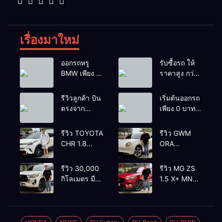
เรื่องมาใหม่
ออกรถหรู
รับซื้อรถ ให้
BMW เพียง 1
ราคาสูง กว่า
บาท
เต้นท์ทั่วไป รถ
ติดไฟแนนซ์ก็
รีวิวลูกค้า บิน
เริ่มต้นออกรถ
รับซื้อ
ตรงจาก
เพียง 0 บาท
ยโสธรเพื่อซื้อ
เท่านั้น
รถโยรัชดา
รีวิว TOYOTA
รีวิว GWM
CHR 1.8
ORA
HYBRID HI
GOODCAT
2018 สีขาว
400 PRO
รีวิว 30,000
รีวิว MG ZS
มุก ตัวท้อปสุ
2022 สีขาว
กิโลเมตร มือ
1.5 X+ MNC
ด✅ราคา
ราคา
เดียว
2021’ สีแดง
499,000
420,000
TOYOTA
ตัวท้อ
บาท🛣️วิ่งน้อย
บาทวิ่งน้อย
HILUX REVO
ป✅ราคา
90,000 กว่า
50,000 กม.
2.4 HIGH
349,000