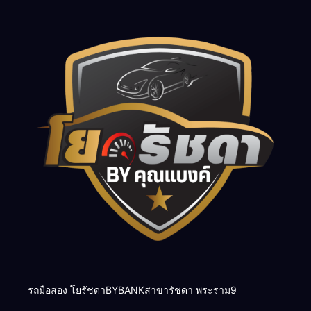
รถมือสอง โยรัชดาBYBANKสาขารัชดา พระราม9