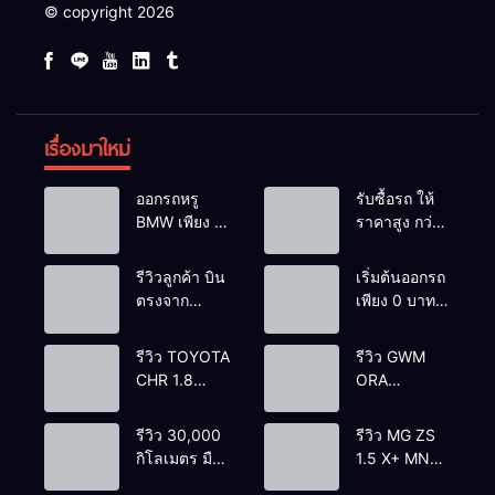
© copyright 2026
เรื่องมาใหม่
ออกรถหรู
รับซื้อรถ ให้
BMW เพียง 1
ราคาสูง กว่า
บาท
เต้นท์ทั่วไป รถ
ติดไฟแนนซ์ก็
รีวิวลูกค้า บิน
เริ่มต้นออกรถ
รับซื้อ
ตรงจาก
เพียง 0 บาท
ยโสธรเพื่อซื้อ
เท่านั้น
รถโยรัชดา
รีวิว TOYOTA
รีวิว GWM
CHR 1.8
ORA
HYBRID HI
GOODCAT
2018 สีขาว
400 PRO
รีวิว 30,000
รีวิว MG ZS
มุก ตัวท้อปสุด
2022 สีขาว
กิโลเมตร มือ
1.5 X+ MNC
ราคา
ราคา
เดียว
2021’ สีแดง