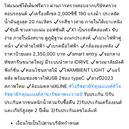
ไฟแนนซ์ได้เต็มฟรีดาว ผ่านการตรวจสอบจากบริษัทตรวจ
สอบรถยนต์
เครื่องดีเซล 2,000ซีซี 190 แรงม้า ประหยัด
น้ำมันสูงสุด 20 กม/ลิตร
รถสีขาวสวย ภายในได้เบาะหนัง
ขับดี ช่วงล่างแน่น ออฟชั่นดี
X1 เป็นรถที่คล่องตัว ขับ
ง่าย ภายในนั่งสบาย ดูภูมิฐาน อเนกประสงค์
เบาะไฟฟ้าคู่
หน้า
ฝาท้ายไฟฟ้า
เบรคมือไฟฟ้า
กล้องมองหลัง
ราคาป้ายแดง 2,350,000 บาท
smart entry
จอกลาง
ทัชสกรีนขนาดใหญ่ มีระบบนำทาง IDRIVE
พวงมาลัยมัลติ
ฟังก์ชั่น
คอนโซนลายไม้
ไฟAMBIENT LIGHT
แอร์
หลัง พร้อมช่องชาจไฟUSB 2ช่อง typeC
ยางปี2023
สภาพใหม่
ล้อแมคลายXLINE
#โยรัชดาBYคุณแบงค์
#โย
รัชดาBYคุณแบงค์สาขารัชดาพระราม9
รับประกัน 1)รับ
ประกันหากชนหนักน้ำท่วมรับซื้อคืน 2)รับประกันเครื่องยนต์
และเกียร์สูงสุด 2 ปีเต็ม 3)รับประกันเลขไมล์แท้
เงื่อนไขเป็นไปตามบริษัทกำหนด