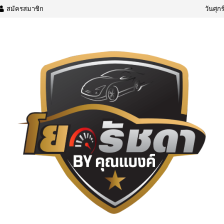
สมัครสมาชิก
วันศุก