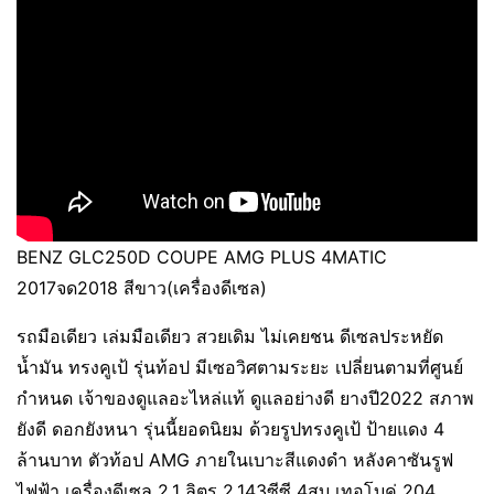
BENZ GLC250D COUPE AMG PLUS 4MATIC
2017จด2018 สีขาว(เครื่องดีเซล)
รถมือเดียว เล่มมือเดียว สวยเดิม ไม่เคยชน ดีเซลประหยัด
น้ำมัน ทรงคูเป้ รุ่นท้อป มีเซอวิศตามระยะ เปลี่ยนตามที่ศูนย์
กำหนด เจ้าของดูแลอะไหล่แท้ ดูแลอย่างดี ยางปี2022 สภาพ
ยังดี ดอกยังหนา รุ่นนี้ยอดนิยม ด้วยรูปทรงคูเป้ ป้ายแดง 4
ล้านบาท ตัวท้อป AMG ภายในเบาะสีแดงดำ หลังคาซันรูฟ
ไฟฟ้า เครื่องดีเซล 2.1 ลิตร 2,143ซีซี 4สูบ เทอโบคู่ 204