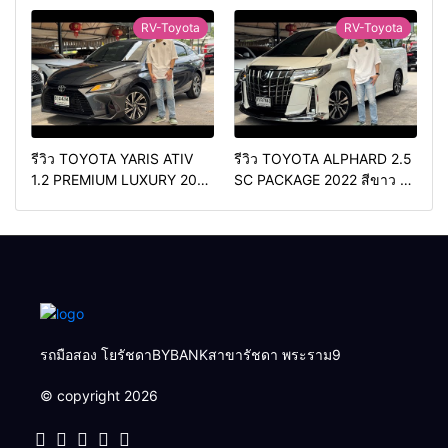
รองท้อป ประหยัดน้ำมัน
COUPE AMG 2018 สีดำ มือ
วิ่ง3หมื่นกว่าโล
เดียว ดีเซล สวยหายาก ทรง
RV-Toyota
RV-Toyota
สปอร์ต
รีวิว TOYOTA YARIS ATIV
รีวิว TOYOTA ALPHARD 2.5
1.2 PREMIUM LUXURY 2024
SC PACKAGE 2022 สีขาว ท้อ
สีเทา ตัวท้อปสุด✅ราคา
ปเบนซิน✅ราคา 2,050,000
579,000 บาท🛣️วิ่งน้อยเพียง
บาท🛣️วิ่งน้อยเพียง 70,000
400 กม.
กม.
รถมือสอง โยรัชดาBYBANKสาขารัชดา พระราม9
© copyright 2026