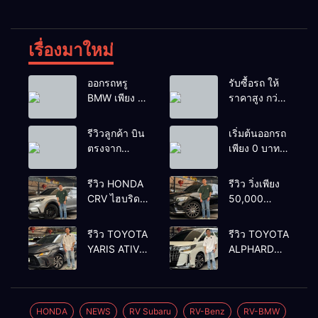
เรื่องมาใหม่
ออกรถหรู
รับซื้อรถ ให้
BMW เพียง 1
ราคาสูง กว่า
บาท
เต้นท์ทั่วไป รถ
ติดไฟแนนซ์ก็
รีวิวลูกค้า บิน
เริ่มต้นออกรถ
รับซื้อ
ตรงจาก
เพียง 0 บาท
ยโสธรเพื่อซื้อ
เท่านั้น
รถโยรัชดา
รีวิว HONDA
รีวิว วิ่งเพียง
CRV ไฮบริด
50,000
รุ่นใหม่ 2.0
กิโลเมตร
eHEV ES
BENZ
รีวิว TOYOTA
รีวิว TOYOTA
2024 รุ่นรอง
GLC250d
YARIS ATIV
ALPHARD
ท้อป ประหยัด
COUPE AMG
1.2 PREMIUM
2.5 SC
น้ำมัน
2018 สีดำ มือ
LUXURY
PACKAGE
วิ่ง3หมื่นกว่า
เดียว ดีเซล
2024 สีเทา
2022 สีขาว
โล
สวยหายาก
ตัวท้อปสุ
ท้อป
HONDA
NEWS
RV Subaru
RV-Benz
RV-BMW
ทรง สปอร์ต