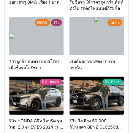
ออกรถหรู BMW เพียง 1 บาท
รับซื้อรถ ให้ราคาสูง กว่าเต้นท์
ทั่วไป รถติดไฟแนนซ์ก็รับซื้อ
NEWS
รีวิว
โปรรถ
รีวิวลูกค้า บินตรงจากยโสธร
เริ่มต้นออกรถเพียง 0 บาท
เพื่อซื้อรถโยรัชดา
เท่านั้น
RV-Honda
RV-Benz
รีวิว HONDA CRV ไฮบริด รุ่น
รีวิว วิ่งเพียง 50,000
ใหม่ 2.0 eHEV ES 2024 รุ่น
กิโลเมตร BENZ GLC250d