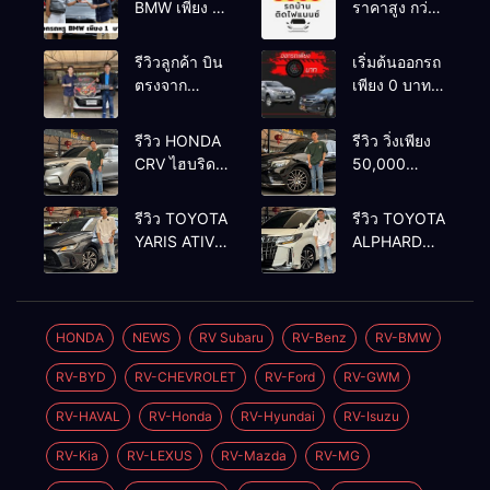
BMW เพียง 1
ราคาสูง กว่า
บาท
เต้นท์ทั่วไป รถ
ติดไฟแนนซ์ก็
รีวิวลูกค้า บิน
เริ่มต้นออกรถ
รับซื้อ
ตรงจาก
เพียง 0 บาท
ยโสธรเพื่อซื้อ
เท่านั้น
รถโยรัชดา
รีวิว HONDA
รีวิว วิ่งเพียง
CRV ไฮบริด
50,000
รุ่นใหม่ 2.0
กิโลเมตร
eHEV ES
BENZ
รีวิว TOYOTA
รีวิว TOYOTA
2024 รุ่นรอง
GLC250d
YARIS ATIV
ALPHARD
ท้อป ประหยัด
COUPE AMG
1.2 PREMIUM
2.5 SC
น้ำมัน
2018 สีดำ มือ
LUXURY
PACKAGE
วิ่ง3หมื่นกว่า
เดียว ดีเซล
2024 สีเทา
2022 สีขาว
โล
สวยหายาก
ตัวท้อปสุด
ท้อปเบนซิน
HONDA
NEWS
RV Subaru
RV-Benz
RV-BMW
ทรง สปอร์ต
ราคา
ราคา
RV-BYD
RV-CHEVROLET
RV-Ford
RV-GWM
579,000
2,050,000
บาท
วิ่งน้อย
บาท
วิ่งน้อย
RV-HAVAL
RV-Honda
RV-Hyundai
RV-Isuzu
เพียง 400 กม.
เพียง 70,000
กม.
RV-Kia
RV-LEXUS
RV-Mazda
RV-MG