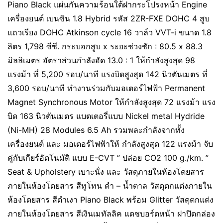
Piano Black แผ่นกันความร้อนใต้ฝากระโปรงหน้า Engine
เครื่องยนต์ เบนซิน 1.8 Hybrid รหัส 2ZR-FXE DOHC 4 สูบ
แถวเรียง DOHC Atkinson cycle 16 วาล์ว VVT-i ขนาด 1.8
ลิตร 1,798 ซีซี. กระบอกสูบ x ระยะช่วงชัก : 80.5 x 88.3
มิลลิเมตร อัตราส่วนกำลังอัด 13.0 : 1 ให้กำลังสูงสุด 98
แรงม้า ที่ 5,200 รอบ/นาที แรงบิดสูงสุด 142 นิวตันเมตร ที่
3,600 รอบ/นาที ทำงานร่วมกับมอเตอร์ไฟฟ้า Permanent
Magnet Synchronous Motor ให้กำลังสูงสุด 72 แรงม้า แรง
บิด 163 นิวตันเมตร แบตเตอรี่แบบ Nickel metal Hydride
(Ni-MH) 28 Modules 6.5 Ah รวมพละกำลังจากทั้ง
เครื่องยนต์ และ มอเตอร์ไฟฟ้าให้ กำลังสูงสุด 122 แรงม้า จับ
คู่กับเกียร์อัตโนมัติ แบบ E-CVT ” ปล่อย CO2 100 g./km. ”
Seat & Upholstery เบาะนั่ง และ วัสดุภายในห้องโดยสาร
ภายในห้องโดยสาร สีทูโทน ดำ – น้ำตาล วัสดุตกแต่งภายใน
ห้องโดยสาร สีดำเงา Piano Black พร้อม Glitter วัสดุตกแต่ง
ภายในห้องโดยสาร สีเงินเมทัลลิค แดชบอร์ดหน้า ฝาปิดกล่อง