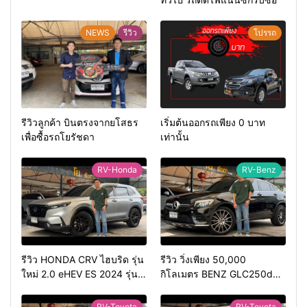
NEWS
รีวิว
โปรรถ
รีวิวลูกค้า บินตรงจากยโสธร
เริ่มต้นออกรถเพียง 0 บาท
เพื่อซื้อรถโยรัชดา
เท่านั้น
RV-Honda
RV-Benz
รีวิว HONDA CRV ไฮบริด รุ่น
รีวิว วิ่งเพียง 50,000
ใหม่ 2.0 eHEV ES 2024 รุ่น
กิโลเมตร BENZ GLC250d
รองท้อป ประหยัดน้ำมัน
COUPE AMG 2018 สีดำ มือ
วิ่ง3หมื่นกว่าโล
เดียว ดีเซล สวยหายาก ทรง
RV-Toyota
RV-Toyota