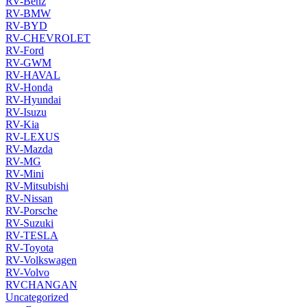
RV-Benz
RV-BMW
RV-BYD
RV-CHEVROLET
RV-Ford
RV-GWM
RV-HAVAL
RV-Honda
RV-Hyundai
RV-Isuzu
RV-Kia
RV-LEXUS
RV-Mazda
RV-MG
RV-Mini
RV-Mitsubishi
RV-Nissan
RV-Porsche
RV-Suzuki
RV-TESLA
RV-Toyota
RV-Volkswagen
RV-Volvo
RVCHANGAN
Uncategorized