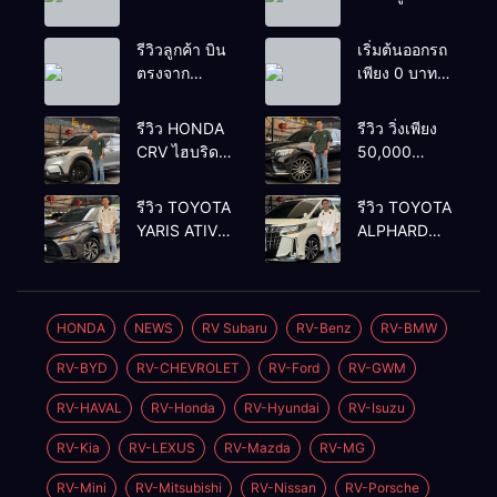
บาท
เต้นท์ทั่วไป รถ
ติดไฟแนนซ์ก็
รีวิวลูกค้า บิน
เริ่มต้นออกรถ
รับซื้อ
ตรงจาก
เพียง 0 บาท
ยโสธรเพื่อซื้อ
เท่านั้น
รถโยรัชดา
รีวิว HONDA
รีวิว วิ่งเพียง
CRV ไฮบริด
50,000
รุ่นใหม่ 2.0
กิโลเมตร
eHEV ES
BENZ
รีวิว TOYOTA
รีวิว TOYOTA
2024 รุ่นรอง
GLC250d
YARIS ATIV
ALPHARD
ท้อป ประหยัด
COUPE AMG
1.2 PREMIUM
2.5 SC
น้ำมัน
2018 สีดำ มือ
LUXURY
PACKAGE
วิ่ง3หมื่นกว่า
เดียว ดีเซล
2024 สีเทา
2022 สีขาว
โล
สวยหายาก
ตัวท้อปสุ
ท้อป
HONDA
NEWS
RV Subaru
RV-Benz
RV-BMW
ทรง สปอร์ต
ด✅ราคา
เบนซิน✅ราคา
RV-BYD
RV-CHEVROLET
RV-Ford
RV-GWM
579,000
2,050,000
บาท🛣️วิ่งน้อย
บาท🛣️วิ่งน้อย
RV-HAVAL
RV-Honda
RV-Hyundai
RV-Isuzu
เพียง 400 กม.
เพียง 70,000
กม.
RV-Kia
RV-LEXUS
RV-Mazda
RV-MG
RV-Mini
RV-Mitsubishi
RV-Nissan
RV-Porsche