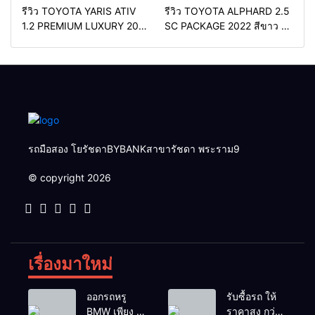
รีวิว TOYOTA YARIS ATIV
รีวิว TOYOTA ALPHARD 2.5
1.2 PREMIUM LUXURY 2024
SC PACKAGE 2022 สีขาว ท้อ
สีเทา ตัวท้อปสุด✅ราคา
ปเบนซิน✅ราคา 2,050,000
579,000 บาท🛣️วิ่งน้อยเพียง
บาท🛣️วิ่งน้อยเพียง 70,000
400 กม.
กม.
รถมือสอง โยรัชดาBYBANKสาขารัชดา พระราม9
© copyright 2026
เรื่องมาใหม่
ออกรถหรู
รับซื้อรถ ให้
BMW เพียง 1
ราคาสูง กว่า