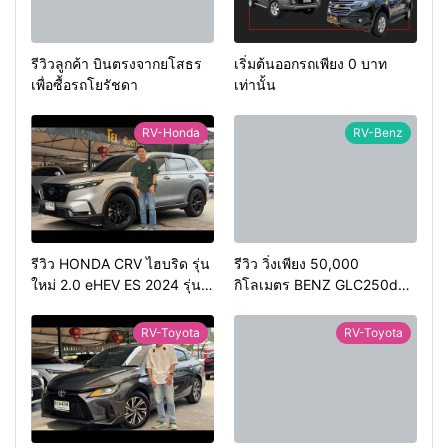
รีวิวลูกค้า บินตรงจากยโสธร
เริ่มต้นออกรถเพียง 0 บาท
เพื่อซื้อรถโยรัชดา
เท่านั้น
RV-Honda
RV-Benz
รีวิว HONDA CRV ไฮบริด รุ่น
รีวิว วิ่งเพียง 50,000
ใหม่ 2.0 eHEV ES 2024 รุ่น
กิโลเมตร BENZ GLC250d
รองท้อป ประหยัดน้ำมัน
COUPE AMG 2018 สีดำ มือ
วิ่ง3หมื่นกว่าโล
เดียว ดีเซล สวยหายาก ทรง
RV-Toyota
RV-Toyota
สปอร์ต