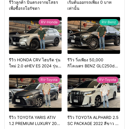
รีวิวลูกค้า บินตรงจากยโสธร
เริ่มต้นออกรถเพียง 0 บาท
เพื่อซื้อรถโยรัชดา
เท่านั้น
RV-Honda
RV-Benz
รีวิว HONDA CRV ไฮบริด รุ่น
รีวิว วิ่งเพียง 50,000
ใหม่ 2.0 eHEV ES 2024 รุ่น
กิโลเมตร BENZ GLC250d
รองท้อป ประหยัดน้ำมัน
COUPE AMG 2018 สีดำ มือ
วิ่ง3หมื่นกว่าโล
เดียว ดีเซล สวยหายาก ทรง
RV-Toyota
RV-Toyota
สปอร์ต
รีวิว TOYOTA YARIS ATIV
รีวิว TOYOTA ALPHARD 2.5
1.2 PREMIUM LUXURY 2024
SC PACKAGE 2022 สีขาว ท้อ