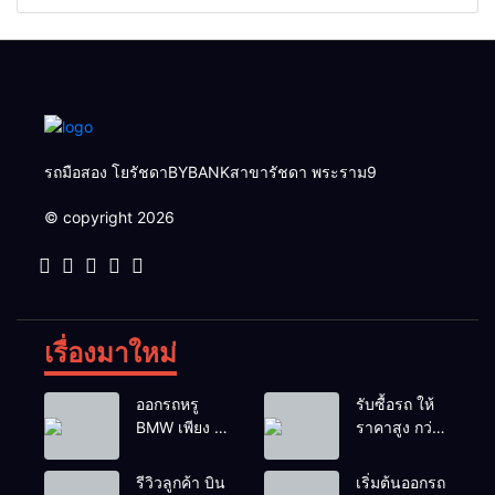
สีเทา ตัวท้อปสุด✅ราคา
ปเบนซิน✅ราคา 2,050,000
579,000 บาท🛣️วิ่งน้อยเพียง
บาท🛣️วิ่งน้อยเพียง 70,000
400 กม.
กม.
รถมือสอง โยรัชดาBYBANKสาขารัชดา พระราม9
© copyright 2026
เรื่องมาใหม่
ออกรถหรู
รับซื้อรถ ให้
BMW เพียง 1
ราคาสูง กว่า
บาท
เต้นท์ทั่วไป รถ
ติดไฟแนนซ์ก็
รีวิวลูกค้า บิน
เริ่มต้นออกรถ