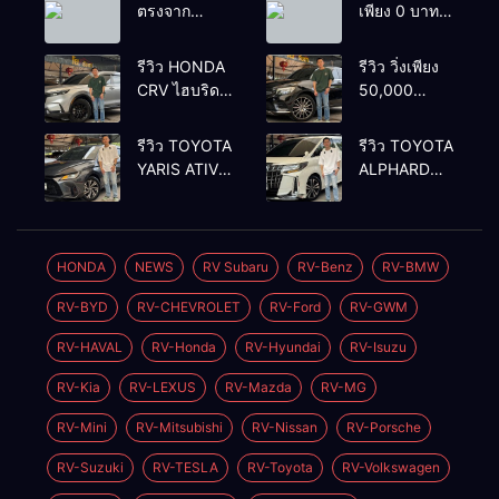
รับซื้อ
ตรงจาก
เพียง 0 บาท
ยโสธรเพื่อซื้อ
เท่านั้น
รถโยรัชดา
รีวิว HONDA
รีวิว วิ่งเพียง
CRV ไฮบริด
50,000
รุ่นใหม่ 2.0
กิโลเมตร
eHEV ES
BENZ
รีวิว TOYOTA
รีวิว TOYOTA
2024 รุ่นรอง
GLC250d
YARIS ATIV
ALPHARD
ท้อป ประหยัด
COUPE AMG
1.2 PREMIUM
2.5 SC
น้ำมัน
2018 สีดำ มือ
LUXURY
PACKAGE
วิ่ง3หมื่นกว่า
เดียว ดีเซล
2024 สีเทา
2022 สีขาว
โล
สวยหายาก
ตัวท้อปสุ
ท้อป
HONDA
NEWS
RV Subaru
RV-Benz
RV-BMW
ทรง สปอร์ต
ด✅ราคา
เบนซิน✅ราคา
RV-BYD
RV-CHEVROLET
RV-Ford
RV-GWM
579,000
2,050,000
บาท🛣️วิ่งน้อย
บาท🛣️วิ่งน้อย
RV-HAVAL
RV-Honda
RV-Hyundai
RV-Isuzu
เพียง 400 กม.
เพียง 70,000
กม.
RV-Kia
RV-LEXUS
RV-Mazda
RV-MG
RV-Mini
RV-Mitsubishi
RV-Nissan
RV-Porsche
RV-Suzuki
RV-TESLA
RV-Toyota
RV-Volkswagen