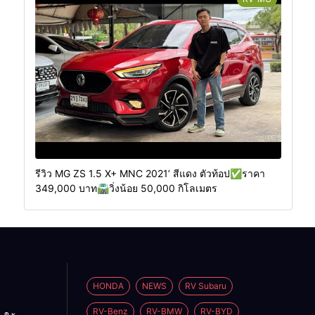
รีวิว MG ZS 1.5 X+ MNC 2021’ สีแดง ตัวท้อป✅ราคา
349,000 บาท🛣️วิ่งน้อย 50,000 กิโลเมตร
HONDA
NEWS
RV Subaru
RV-Benz
RV-BMW
RV-BYD