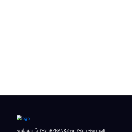
รถมือสอง โยรัชดาBYBANKสาขารัชดา พระราม9