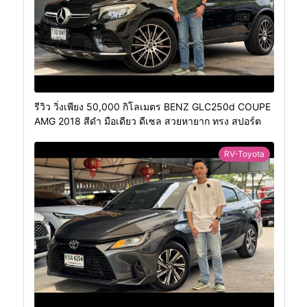
รีวิว วิ่งเพียง 50,000 กิโลเมตร BENZ GLC250d COUPE
AMG 2018 สีดำ มือเดียว ดีเซล สวยหายาก ทรง สปอร์ต
RV-Toyota