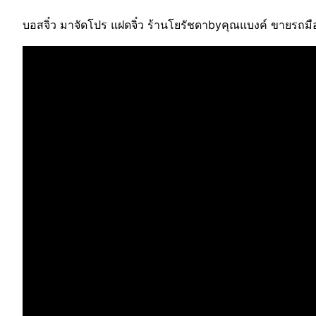
บอสจิ๋ว มาจัดโปร แฝดจิ๋ว ร้านโยรัชดาbyคุณแบงค์ ขายรถมื