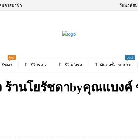
สมัครสมาชิก
วันพฤหัสบ
best
hot
ยรัชดา
รีวิวรถ
รีวิวส่งรถ
ติดต่อซื้อ-ขายรถ
๋ว ร้านโยรัชดาbyคุณแบงค