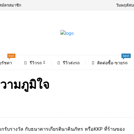
สมัครสมาชิก
วันพฤหัสบ
hot
best
ยรัชดา
รีวิวรถ
รีวิวส่งรถ
ติดต่อซื้อ-ขายรถ
วามภูมิใจ
ือกรับรางวัล กับธนาคารเกียรตินาคินภัทร หรือKKP ที่ร้านของ